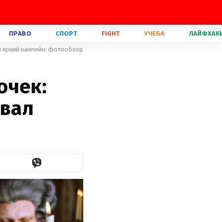
ПРАВО
СПОРТ
FIGHT
УЧЕБА
ЛАЙФХАК
л яркий кампейн: фотообзор
очек:
овал