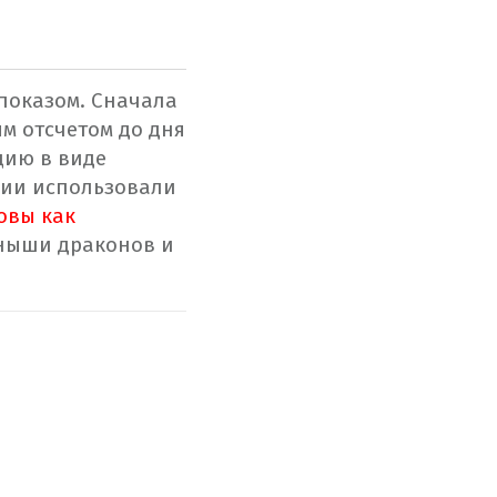
показом. Сначала
м отсчетом до дня
цию в виде
ции использовали
овы как
еныши драконов и