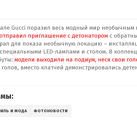
але Gucci поразил весь модный мир необычным 
отправил приглашение с детонатором
с обратны
брал для показа необычную локацию – инсталля
специальными LED-лампами и столом. В коллек
буты:
модели выходили на подиум, неся свои гол
е голов, вместо клатчей демонстрировались дет
емы:
ТИЛЬ И МОДА
ФОТОНОВОСТИ