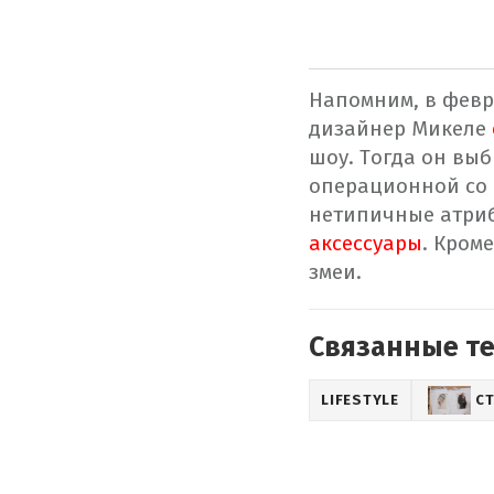
Напомним, в февр
дизайнер Микеле
шоу. Тогда он вы
операционной со 
нетипичные атри
аксессуары
. Кром
змеи.
Связанные т
LIFESTYLE
С