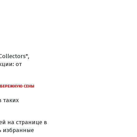
llectors",
кции: от
НАБЕРЕЖНУЮ СЕНЫ
в таких
ей на странице в
ь избранные