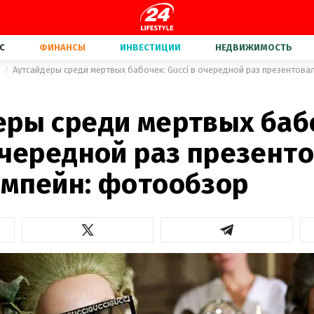
С
ФИНАНСЫ
ИНВЕСТИЦИИ
НЕДВИЖИМОСТЬ
а
Аутсайдеры среди мертвых бабочек: Gucci в очередной раз презентова
еры среди мертвых баб
очередной раз презент
ампейн: фотообзор