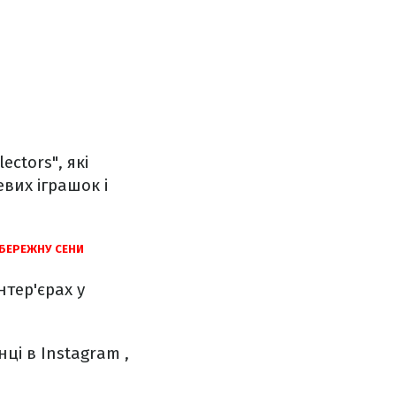
ctors", які
евих іграшок і
АБЕРЕЖНУ СЕНИ
нтер'єрах у
нці в Instagram ,