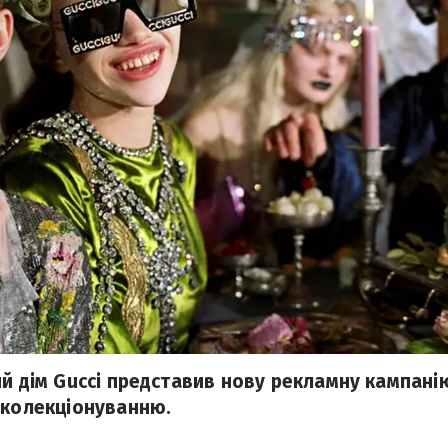
ий дім Gucci представив нову рекламну кампані
 колекціонуванню.