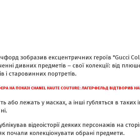
форд зобразив ексцентричних героїв "Gucci Colle
ченні дивних предметів – свої колекції: від плюш
ів і старовинних портретів.
ЕРА НА ПОКАЗІ CHANEL HAUTE COUTURE: ЛАГЕРФЕЛЬД ВІДТВОРИВ Н
ять або лежать у масках, а інші губляться в таких і
ні.
публікував відеоісторії деяких персонажів на сторі
 як почали колекціонувати обрані предмети.