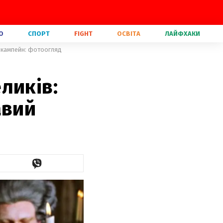
О
СПОРТ
FIGHT
ОСВІТА
ЛАЙФХАКИ
й кампейн: фотоогляд
ликів:
авий