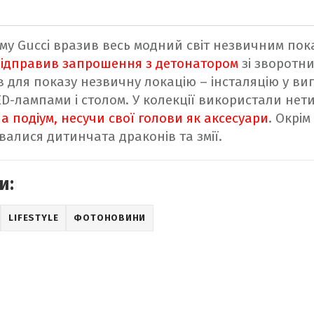
му Gucci вразив весь модний світ незвичним пок
відправив запрошення з детонатором
зі зворотни
ав для показу незвичну локацію – інсталяцію у ви
ED-лампами і столом. У колекції використали нет
а подіум, несучи свої голови як аксесуари
. Окрім
валися дитинчата драконів та змії.
и:
LIFESTYLE
ФОТОНОВИНИ