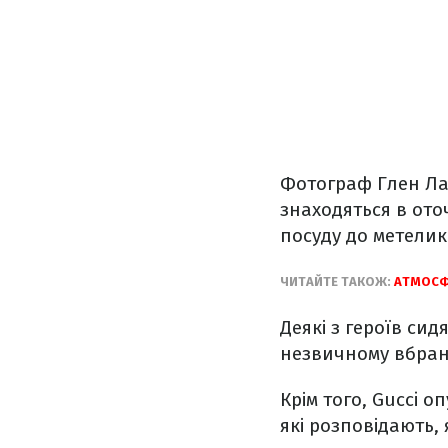
Фотограф Глен Лач
знаходяться в ото
посуду до метелик
ЧИТАЙТЕ ТАКОЖ:
АТМОСФ
Деякі з героїв сид
незвичному вбран
Крім того, Gucci о
які розповідають,