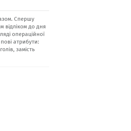
азом. Спершу
м відліком до дня
гляді операційної
ипові атрибути:
 голів, замість