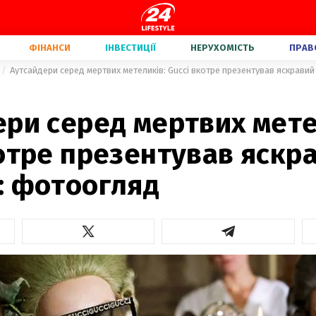
ФІНАНСИ
ІНВЕСТИЦІЇ
НЕРУХОМІСТЬ
ПРАВ
Аутсайдери серед мертвих метеликів: Gucci вкотре презентував яскрави
ри серед мертвих мете
отре презентував яскр
: фотоогляд