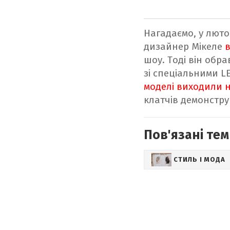
Нагадаємо, у люто
дизайнер Мікеле
шоу. Тоді він обр
зі спеціальними L
моделі виходили н
клатчів демонстру
Пов'язані тем
СТИЛЬ І МОДА