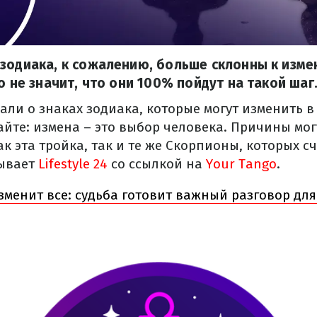
зодиака, к сожалению, больше склонны к измен
о не значит, что они 100% пойдут на такой шаг
али о знаках зодиака, которые могут изменить 
айте: измена – это выбор человека. Причины мог
к эта тройка, так и те же Скорпионы, которых 
зывает
Lifestyle 24
со ссылкой на
Your Tango
.
зменит все: судьба готовит важный разговор для