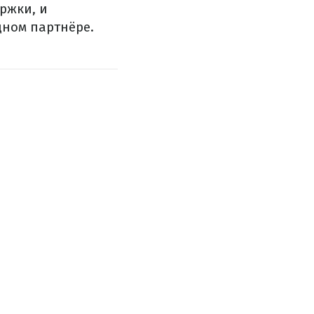
ержки, и
дном партнёре.