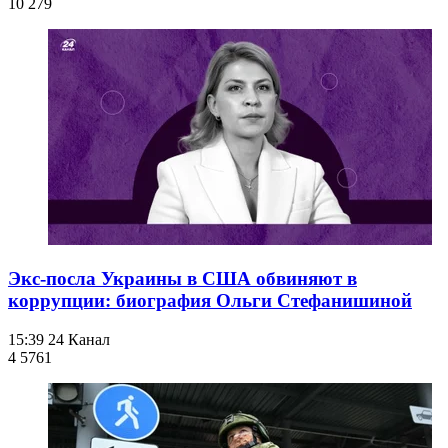
10 279
Экс-посла Украины в США обвиняют в
коррупции: биография Ольги Стефанишиной
15:39
24 Канал
4 576
1