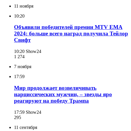
11 ноября
10:20
Объявили победителей премии MTV EMA
2024: больше всего наград получила Тейлор
Свифт
10:20
Show24
1 274
7 ноября
17:59
Мир продолжает возвеличивать
нарциссических мужчин, – звезды яро
реагируют на победу Трампа
17:59
Show24
295
11 сентября