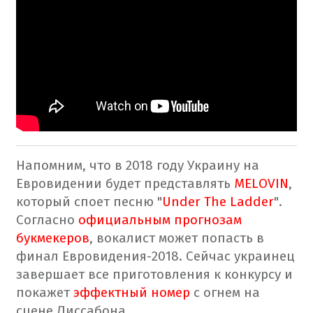
Напомним, что в 2018 году Украину на
Евровидении будет представлять
MELOVIN
,
который споет песню "
Under The Ladder
".
Согласно
официальным прогнозам
букмекеров
, вокалист может попасть в
финал Евровидения-2018. Сейчас украинец
завершает все приготовления к конкурсу и
покажет
эффектный номер
с огнем на
сцене Лиссабона.