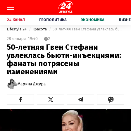
24 КАНАЛ
ГЕОПОЛИТИКА
ЭКОНОМИКА
БИЗНЕ
Lifestyle 24
Красота
50-летняя Гвен Стефани увлеклась бьюти-инъекциями: фанаты потрясены изменениями
28 января,
19:40
2
50-летняя Гвен Стефани
увлеклась бьюти-инъекциями:
фанаты потрясены
изменениями
Марина Джура