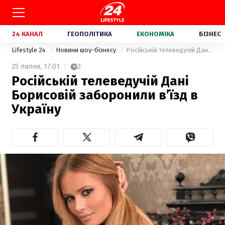
24 КАНАЛ
ГЕОПОЛІТИКА
ЕКОНОМІКА
БІЗНЕС
Lifestyle 24
Новини шоу-бізнесу
Російській телеведучій Дані Борисовій заборонили в’їзд в Україну
25 липня,
17:01
2
Російській телеведучій Дані
Борисовій заборонили в’їзд в
Україну