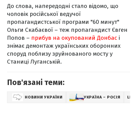
До слова, напередодні стало відомо, що
чоловік російської ведучої
пропагандистської програми "60 минут"
Ольги Скабаєвої – теж пропагандист Євген
Попов –
прибув на окупований Донбас
і
знімає демонтаж українських оборонних
споруд поблизу зруйнованого мосту у
Станиці Луганській.
Пов'язані теми:
НОВИНИ УКРАЇНИ
УКРАЇНА – РОСІЯ
LIFE