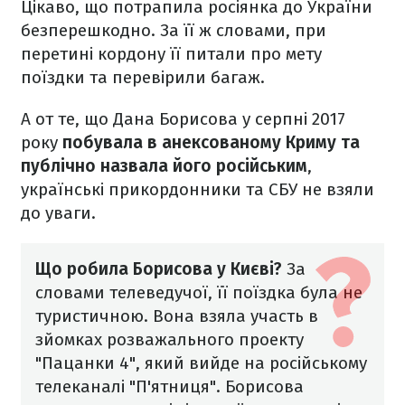
Цікаво, що потрапила росіян
ка
до України
безперешкодно. За її ж словами, при
перетині кордону її питали
про мету
поїздки та перевірили багаж.
А от те, що Дана Борисова у серпні 2017
року
побувала в анексованому Криму та
публічно назвала його російським
,
українські прикордонники та СБУ не взяли
до уваги.
Що робила Борисова у Києві?
За
словами телеведучої, її поїздка була не
туристичною. Вона взяла участь в
зйомках розважального проекту
"Пацанки 4", який вийде на російському
телеканалі "П'ятниця". Борисова