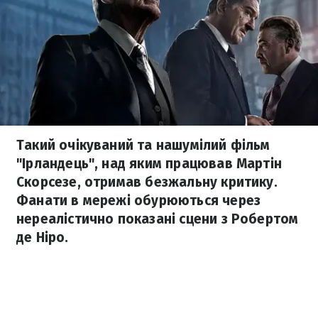
Такий очікуваний та нашумілий фільм
"Ірландець", над яким працював Мартін
Скорсезе, отримав безжальну критику.
Фанати в мережі обурюються через
нереалістично показані сцени з Робертом
де Ніро.