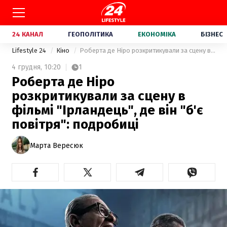
24 КАНАЛ
ГЕОПОЛІТИКА
ЕКОНОМІКА
БІЗНЕС
Lifestyle 24
Кіно
Роберта де Ніро розкритикували за сцену в фільмі "Ірландець", де він "б'є повітря": подробиці
4 грудня,
10:20
1
Роберта де Ніро
розкритикували за сцену в
фільмі "Ірландець", де він "б'є
повітря": подробиці
Марта Вересюк