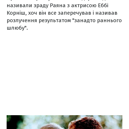
називали зраду Раяна з актрисою Еббі
Корніш, хоч він все заперечував і називав
розлучення результатом "занадто раннього
шлюбу".