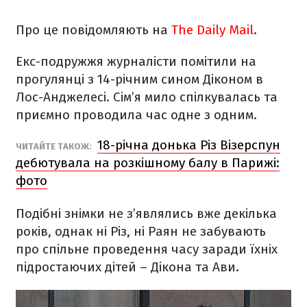
Про це повідомляють на
The Daily Mail
.
Екс-подружжя журналісти помітили на
прогулянці з 14-річним сином Діконом в
Лос-Анджелесі. Сім’я мило спілкувалась та
приємно проводила час одне з одним.
18-річна донька Різ Візерспун
ЧИТАЙТЕ ТАКОЖ:
дебютувала на розкішному балу в Парижі:
фото
Подібні знімки не з’являлись вже декілька
років, однак ні Різ, ні Раян не забувають
про спільне проведення часу заради їхніх
підростаючих дітей – Дікона та Ави.