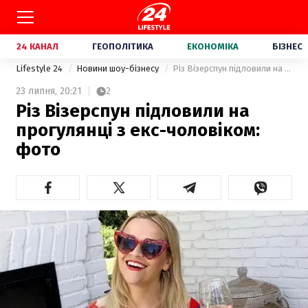
24 КАНАЛ
ГЕОПОЛІТИКА
ЕКОНОМІКА
БІЗНЕС
Lifestyle 24
Новини шоу-бізнесу
Різ Візерспун підловили на прогулянці з екс-чоловіком: фото
23 липня,
20:21
2
Різ Візерспун підловили на
прогулянці з екс-чоловіком:
фото