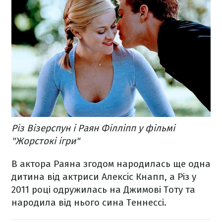
Різ Візерспун і Раян Філліпп у фільмі
"Жорстокі ігри"
В актора Раяна згодом народилась ще одна
дитина від актриси Алексіс Кнапп, а Різ у
2011 році одружилась на Джимові Тоту та
народила від нього сина Теннессі.