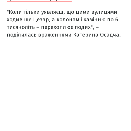
"Коли тільки уявляєш, що цими вулицями
ходив ще Цезар, а колонам і камінню по 6
тисячоліть – перехоплює подих", –
поділилась враженнями Катерина Осадча.