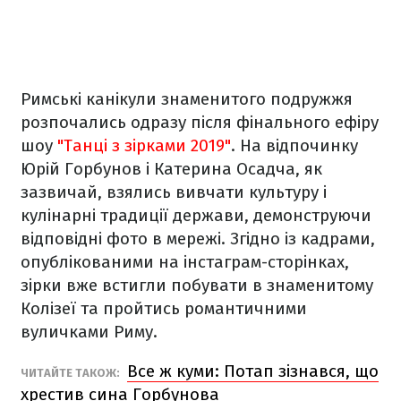
Римські канікули знаменитого подружжя
розпочались одразу після фінального ефіру
шоу
"Танці з зірками 2019"
. На відпочинку
Юрій Горбунов і Катерина Осадча, як
зазвичай, взялись вивчати культуру і
кулінарні традиції держави, демонструючи
відповідні фото в мережі. Згідно із кадрами,
опублікованими на інстаграм-сторінках,
зірки вже встигли побувати в знаменитому
Колізеї та пройтись романтичними
вуличками Риму.
Все ж куми: Потап зізнався, що
ЧИТАЙТЕ ТАКОЖ:
хрестив сина Горбунова