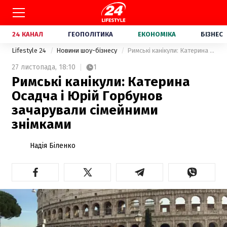
24 КАНАЛ
ГЕОПОЛІТИКА
ЕКОНОМІКА
БІЗНЕС
Lifestyle 24
Новини шоу-бізнесу
Римські канікули: Катерина Осадча і Юрій Горбунов зачарували сімейними знімками
27 листопада,
18:10
1
Римські канікули: Катерина
Осадча і Юрій Горбунов
зачарували сімейними
знімками
Надія Біленко