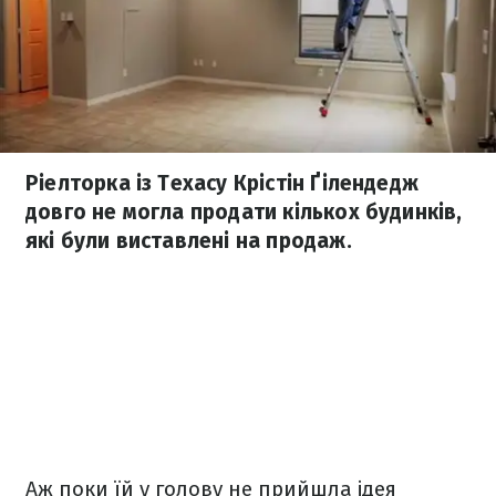
Ріелторка із Техасу Крістін Ґілендедж
довго не могла продати кількох будинків,
які були виставлені на продаж.
Аж поки їй у голову не прийшла ідея