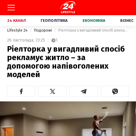
24 КАНАЛ
ГЕОПОЛІТИКА
ЕКОНОМІКА
БІЗНЕС
Lifestyle 24
Подорожі
Ріелторка у вигадливий спосіб рекламує житло – за допомогою напівоголених моделей
26 листопада,
23:25
1
Ріелторка у вигадливий спосіб
рекламує житло – за
допомогою напівоголених
моделей