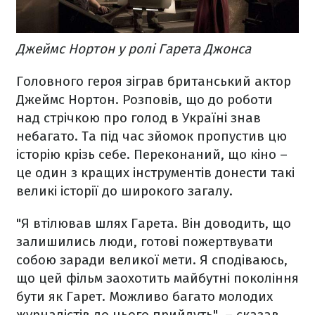
Джеймс Нортон​ у ролі Гарета Джонса
Головного героя зіграв британський актор
Джеймс Нортон. Розповів, що до роботи
над стрічкою про голод в Україні знав
небагато. Та під час зйомок пропустив цю
історію крізь себе. Переконаний, що кіно –
це один з кращих інструментів донести такі
великі історії до широкого загалу.
"Я втілював шлях Гарета. Він доводить, що
залишились люди, готові пожертвувати
собою заради великої мети. Я сподіваюсь,
що цей фільм заохотить майбутні покоління
бути як Гарет. Можливо багато молодих
журналістів до цього прийдуть", – сказав