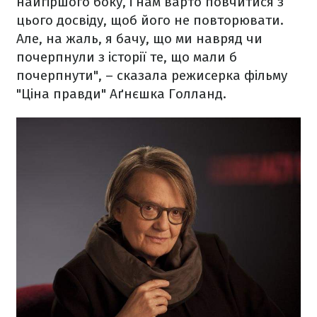
найгіршого боку, і нам варто повчитися з
цього досвіду, щоб його не повторювати.
Але, на жаль, я бачу, що ми навряд чи
почерпнули з історії те, що мали б
почерпнути", – сказала режисерка фільму
"Ціна правди" Аґнєшка Голланд.