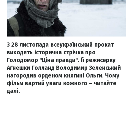
З 28 листопада всеукраїнський прокат
виходить історична стрічка про
Голодомор "Ціна правди". Її режисерку
Аґнешки Голланд Володимир Зеленський
нагородив орденом княгині Ольги. Чому
фільм вартий уваги кожного – читайте
далі.