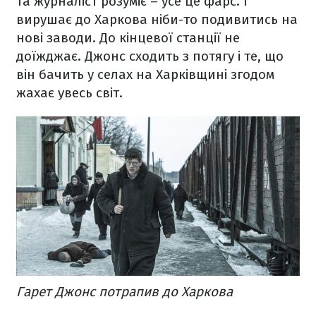
та журналіст розуміє – усе це фарс. І
вирушає до Харкова ніби-то подивитись на
нові заводи. До кінцевої станції не
доїжджає. Джонс сходить з потягу і те, що
він бачить у селах на Харківщині згодом
жахає увесь світ.
Гарет Джонс потрапив до Харкова