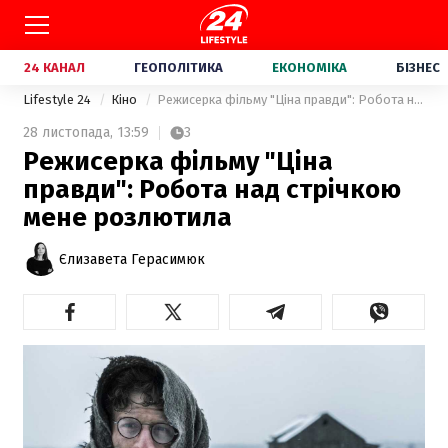
24 КАНАЛ
ГЕОПОЛІТИКА
ЕКОНОМІКА
БІЗНЕС
Lifestyle 24
Кіно
Режисерка фільму "Ціна правди": Робота над стрічкою мене розлютила
28 листопада,
13:59
3
Режисерка фільму "Ціна
правди": Робота над стрічкою
мене розлютила
Єлизавета Герасимюк