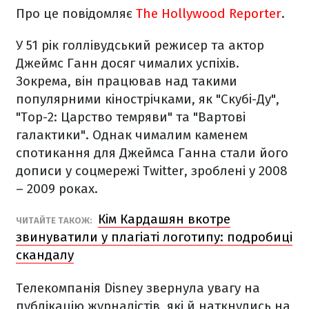
Про це повідомляє
The Hollywood Reporter
.
У 51 рік голлівудський режисер та актор
Джеймс Ганн досяг чималих успіхів.
Зокрема, він працював над такими
популярними кінострічками, як "Скубі-Ду",
"Тор-2: Царство темряви" та "Вартові
галактики". Однак чималим каменем
спотикання для Джеймса Ганна стали його
дописи у соцмережі Twitter, зроблені у 2008
– 2009 роках.
Кім Кардашян вкотре
ЧИТАЙТЕ ТАКОЖ:
звинуватили у плагіаті логотипу: подробиці
скандалу
Телекомпанія Disney звернула увагу на
публікацію журналістів, які й наткнулись на