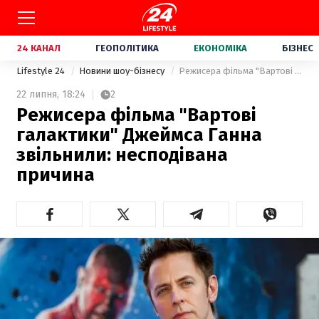
24 КАНАЛ
ГЕОПОЛІТИКА
ЕКОНОМІКА
БІЗНЕС
Lifestyle 24
Новини шоу-бізнесу
Режисера фільма "Вартові галактики" Джеймса Ганна звільнили: несподівана причина
22 липня,
18:24
2
Режисера фільма "Вартові
галактики" Джеймса Ганна
звільнили: несподівана
причина