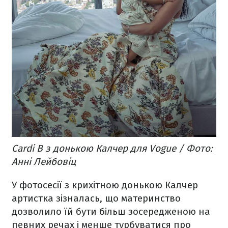
Cardi B з донькою Калчер для Vogue / Фото:
Анні Лейбовіц
У фотосесії з крихітною донькою Калчер
артистка зізналась, що материнство
дозволило їй бути більш зосередженою на
певних речах і менше турбуватися про