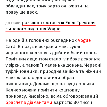
обкладинках, тому варто очікувати на
появу ще двох.
розкішна фотосесія Ешлі Грем для
ДО ТЕМИ:
січневого видання Vogue
На одній з головних обкладинок
Vogue
Cardi B позує в яскравій максісукні
червоного кольору в дрібний білий горох.
Помітним акцентом стало глибоке декольте
у зірки, а також її маленька донька. Червоні
туфлі-човники, природня зачіска та ніжний
макіяж вдало доповнили образ
виконавиці. Додамо, що на руці донечки
Калчер можна помітити коштовну
прикрасу, ймовірно, всіма обговорюваний
браслет з діамантами
вартістю 80 тисяч