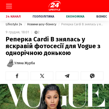
24 КАНАЛ
ГЕОПОЛІТИКА
ЕКОНОМІКА
БІЗНЕС
Lifestyle 24
Новини шоу-бізнесу
Реперка Cardi B знялась у яскравій фотосесії для Vogue з однорічною донькою
9 грудня,
18:01
2
Реперка Cardi B знялась у
яскравій фотосесії для Vogue з
однорічною донькою
Уляна Журба