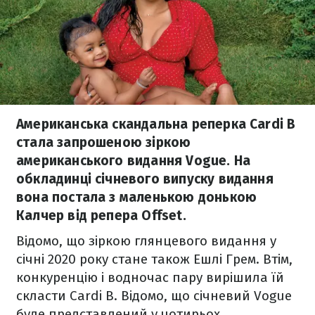
Американська скандальна реперка Cardi B
стала запрошеною зіркою
американського видання Vogue. На
обкладинці січневого випуску видання
вона постала з маленькою донькою
Калчер від репера Offset.
Відомо, що зіркою глянцевого видання у
січні 2020 року стане також Ешлі Грем. Втім,
конкуренцію і водночас пару вирішила їй
скласти Cardi B. Відомо, що січневий Vogue
буде представлений у чотирьох