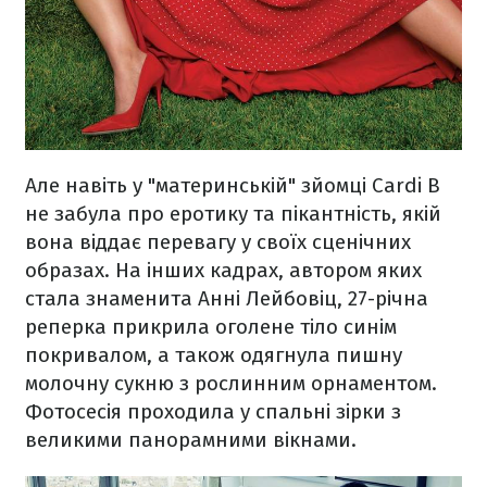
Але навіть у "материнській" зйомці Cardi B
не забула про еротику та пікантність, якій
вона віддає перевагу у своїх сценічних
образах. На інших кадрах, автором яких
стала знаменита Анні Лейбовіц, 27-річна
реперка прикрила оголене тіло синім
покривалом, а також одягнула пишну
молочну сукню з рослинним орнаментом.
Фотосесія проходила у спальні зірки з
великими панорамними вікнами.