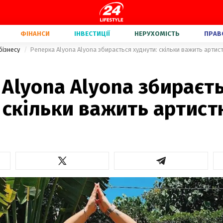
ФІНАНСИ
ІНВЕСТИЦІЇ
НЕРУХОМІСТЬ
ПРАВ
бізнесу
Реперка Alyona Alyona збирається худнути: скільки важить артис
Alyona Alyona збираєт
 скільки важить артист