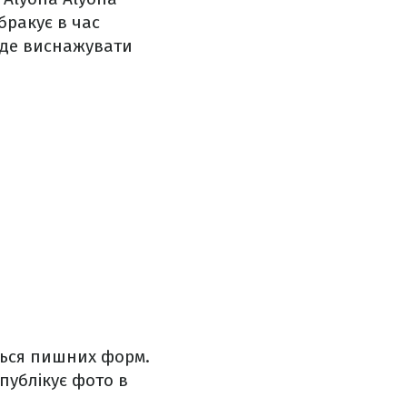
бракує в час
уде виснажувати
иться пишних форм.
публікує фото в