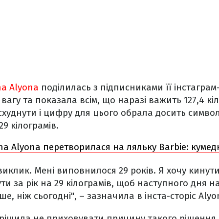
na Alyona
поділилась з підписниками її інстаграм-
вагу та показала всім, що наразі важить 127,4 кі
схуднути і цифру для цього обрала досить символі
9 кілограмів.
na Alyona перетворилася на ляльку Barbie: куме
виклик. Мені виповнилося 29 років. Я хочу кинути
ти за рік на 29 кілограмів, щоб наступного дня 
, ніж сьогодні", – зазначила в інста-сторіс Alyo
рішила не приховувати причину такого рішення.