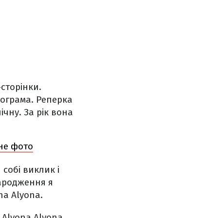
сторінки.
лограма. Реперка
чну. За рік вона
дне фото
 собі виклик і
народження я
na Alyona.
 Alyona Alyona