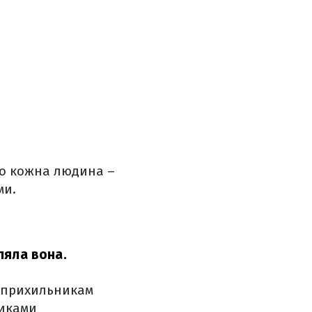
що кожна людина –
ми.
вляла вона.
а прихильникам
никами