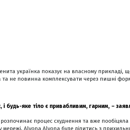
енита українка показує на власному прикладі, 
а та не повинна комплексувати через пишні фор
є, і будь-яке тіло є привабливим, гарним, – зая
а розпочинає процес схуднення та вже пообіцял
у мережі. Alyona Alyona буде ділитись з прихиль