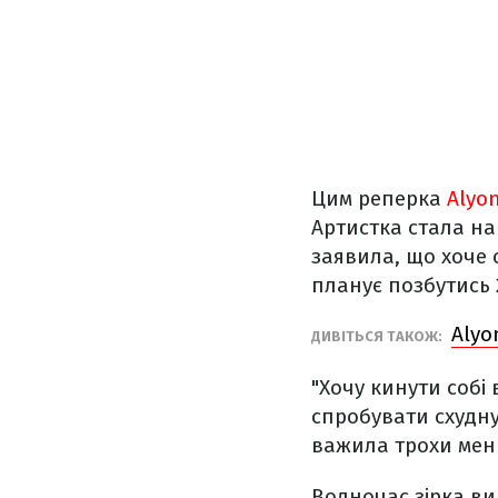
Цим реперка
Alyo
Артистка стала на 
заявила, що хоче 
планує позбутись 2
Alyo
ДИВІТЬСЯ ТАКОЖ:
"Хочу кинути собі 
спробувати схудну
важила трохи менше
Водночас зірка ви