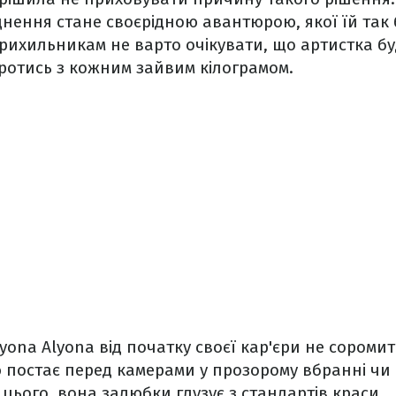
днення стане своєрідною авантюрою, якої їй так 
прихильникам не варто очікувати, що артистка б
оротись з кожним зайвим кілограмом.
lyona Alyona від початку своєї кар'єри не сором
ю постає перед камерами у прозорому вбранні чи 
 цього, вона залюбки глузує з стандартів краси.