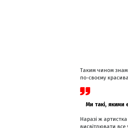
Таким чином знам
по-своєму красив
Ми такі, якими 
Наразі ж артистк
висвітлювати все 