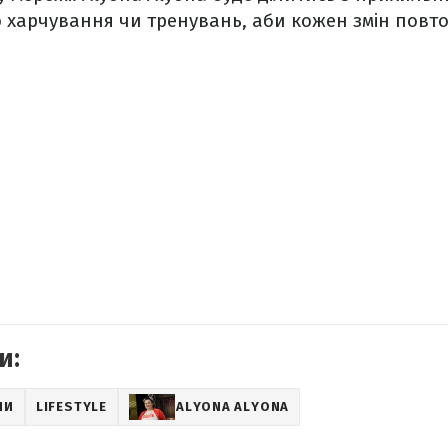
 харчування чи тренувань, аби кожен змін повто
и:
НИ
LIFESTYLE
ALYONA ALYONA