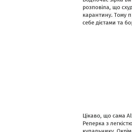
розповіла, що сху
карантину. Тому 
себе дієтами та б
Цікаво, що сама A
Реперка з легкіст
купальнику. Окрім