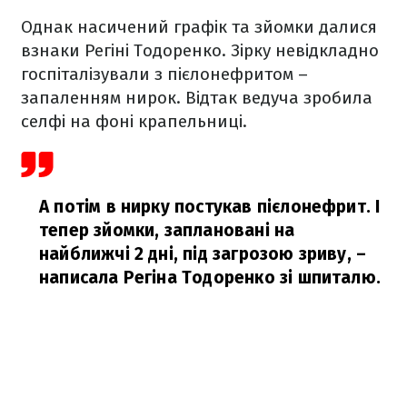
Однак насичений графік та зйомки далися
взнаки Регіні Тодоренко. Зірку невідкладно
госпіталізували з пієлонефритом –
запаленням нирок. Відтак ведуча зробила
селфі на фоні крапельниці.
А потім в нирку постукав пієлонефрит. І
тепер зйомки, заплановані на
найближчі 2 дні, під загрозою зриву,
–
написала Регіна Тодоренко зі шпиталю.