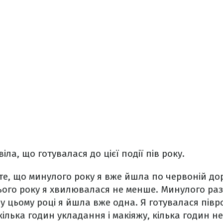
іла, що готувалася до цієї події пів року.
те, що минулого року я вже йшла по червоній до
ого року я хвилювалася не менше. Минулого разу
 у цьому році я йшла вже одна. Я готувалася півр
ілька годин укладання і макіяжу, кілька годин не