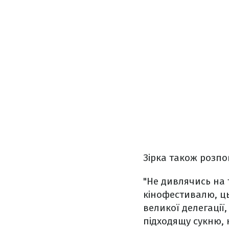
Зірка також розпов
"Не дивлячись на 
кінофестивалю, ць
великої делегації,
підходящу сукню, к