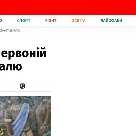
О
СПОРТ
FIGHT
ОСВІТА
ЛАЙФХАКИ
нофестивалю
червоній
валю