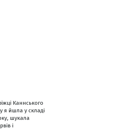
ріжці Каннського
 я йшла у складі
оку, шукала
рвів і