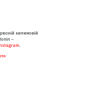
ервоній килимовій
Попіл
–
Instagram
.
ФОТО