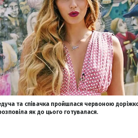
едуча та співачка пройшлася червоною доріжк
розповіла як до цього готувалася.