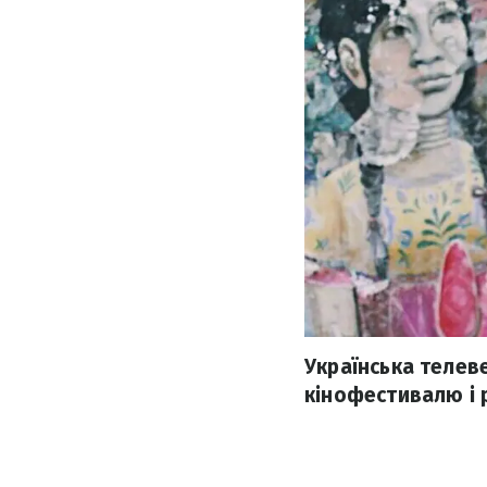
Українська телев
кінофестивалю і 