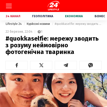
24 КАНАЛ
ГЕОПОЛІТИКА
ЕКОНОМІКА
БІЗНЕС
Lifestyle 24
Курйозні новини
#quokkaselfie: мережу зводить з розуму неймовірно фотогенічна тваринка
22 березня,
22:04
1
#quokkaselfie: мережу зводить
з розуму неймовірно
фотогенічна тваринка