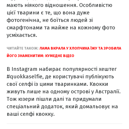
мають ніякого відношення. Особливістю
цієї тварини є те, що вона дуже
фотогенічна, не боїться людей зі
смарфтонами та майже на кожному фото
усміхається.
ЧИТАЙТЕ ТАКОЖ:
ЛАМА ВКРАЛА У ХЛОПЧИКА ЇЖУ ТА ЗРОБИЛА
ЙОГО ЗНАМЕНИТИМ: КУМЕДНЕ ВІДЕО
В Instagram набирає популярності хештег
#quokkaselfie, де користувачі публікують
свої селфі із цими тваринками. Квокки
живуть лише на одному острові у Австралії.
Тож юзери пішли далі та придумали
спеціальний додаток, який домальовує на
ваші селфі квокку.