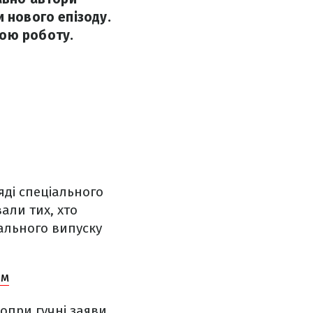
 нового епізоду.
вою роботу.
яді спеціального
вали тих, хто
ального випуску
ом
опри гучні заяви