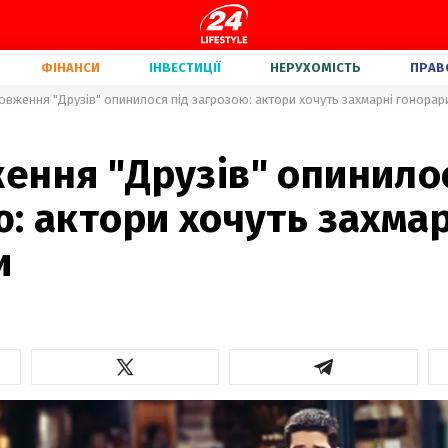
ФІНАНСИ
ІНВЕСТИЦІЇ
НЕРУХОМІСТЬ
ПРАВ
вження "Друзів" опинилося під загрозою: актори хочуть захмарні гонорар
ення "Друзів" опинилос
: актори хочуть захмар
и