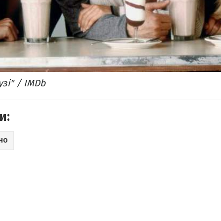
узі" / IMDb
и:
ІНО