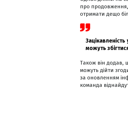
про продовження, 
отримати дещо біль
Зацікавленість 
можуть збігтися
Також він додав, щ
можуть дійти згод
за оновленням інф
команда віднайдут