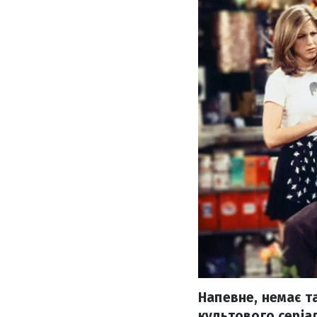
Напевне, немає т
культового серіа