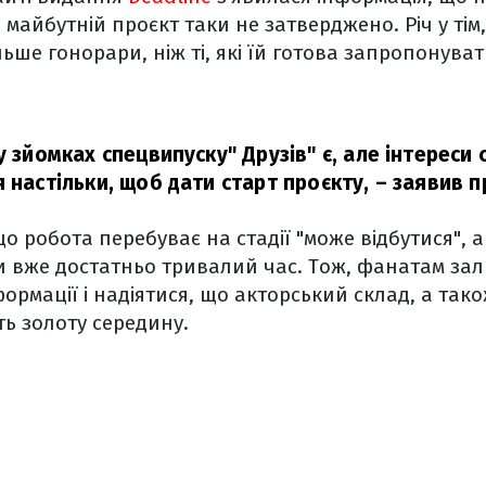
майбутній проєкт таки не затверджено. Річ у тім
ше гонорари, ніж ті, які їй готова запропонувати
у зйомках спецвипуску" Друзів" є, але інтереси 
 настільки, щоб дати старт проєкту,
– заявив п
о робота перебуває на стадії "може відбутися", а
и вже достатньо тривалий час. Тож, фанатам за
ормації і надіятися, що акторський склад, а так
ь золоту середину.