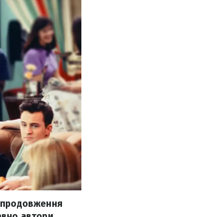
о продовження
давно автори