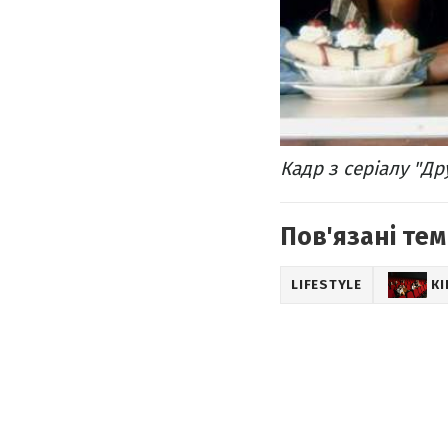
Кадр з серіалу "Др
Пов'язані тем
LIFESTYLE
К