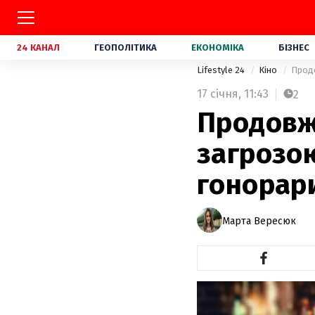
24 КАНАЛ
ГЕОПОЛІТИКА
ЕКОНОМІКА
БІЗНЕС
Lifestyle 24
Кіно
Продо
17 січня,
11:43
2
Продовж
загрозою
гонорар
Марта Вересюк