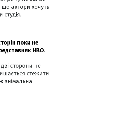
, що актори хочуть
 студія.
сторін поки не
редставник HBO.
 дві сторони не
лишається стежити
ож знімальна