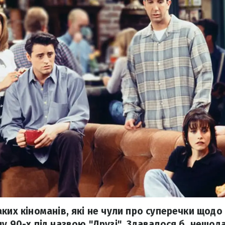
аких кіноманів, які не чули про суперечки щод
лу 90-х під назвою "Друзі". Здавалося б, нещо