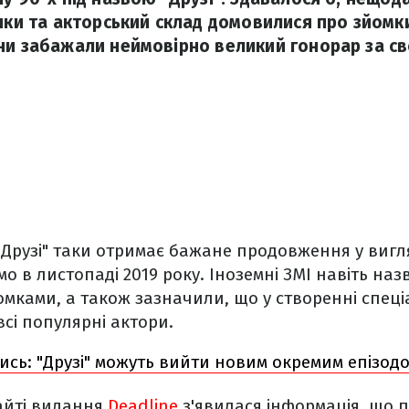
ічки та акторський склад домовилися про зйомки
ни забажали неймовірно великий гонорар за с
 "Друзі" таки отримає бажане продовження у вигл
мо в листопаді 2019 року. Іноземні ЗМІ навіть наз
мками, а також зазначили, що у створенні спеці
всі популярні актори.
сь: "Друзі" можуть вийти новим окремим епізод
айті видання
Deadline
з'явилася інформація, що п