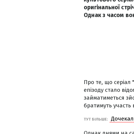
оригінальної стр
Однак з часом во
Про те, що серіал
епізоду стало відо
займатиметься зйо
братимуть участь 
Дочекали
ТУТ БІЛЬШЕ:
Однак днями на с