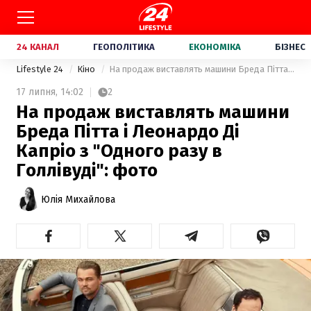
24 КАНАЛ
ГЕОПОЛІТИКА
ЕКОНОМІКА
БІЗНЕС
Lifestyle 24
Кіно
На продаж виставлять машини Бреда Пітта і Леонардо Ді Капріо з "Одного разу в Голлівуді": фото
17 липня,
14:02
2
На продаж виставлять машини
Бреда Пітта і Леонардо Ді
Капріо з "Одного разу в
Голлівуді": фото
Юлія Михайлова