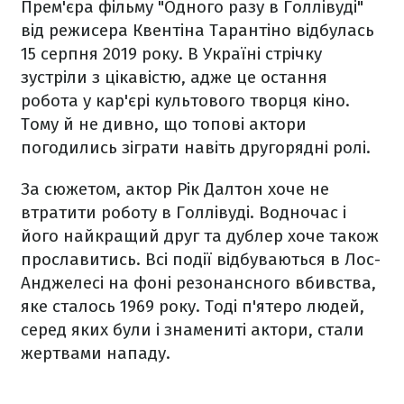
Прем'єра фільму "Одного разу в Голлівуді"
від режисера Квентіна Тарантіно відбулась
15 серпня 2019 року. В Україні стрічку
зустріли з цікавістю, адже це остання
робота у кар'єрі культового творця кіно.
Тому й не дивно, що топові актори
погодились зіграти навіть другорядні ролі.
За сюжетом, актор Рік Далтон хоче не
втратити роботу в Голлівуді. Водночас і
його найкращий друг та дублер хоче також
прославитись. Всі події відбуваються в Лос-
Анджелесі на фоні резонансного вбивства,
яке сталось 1969 року. Тоді п'ятеро людей,
серед яких були і знамениті актори, стали
жертвами нападу.