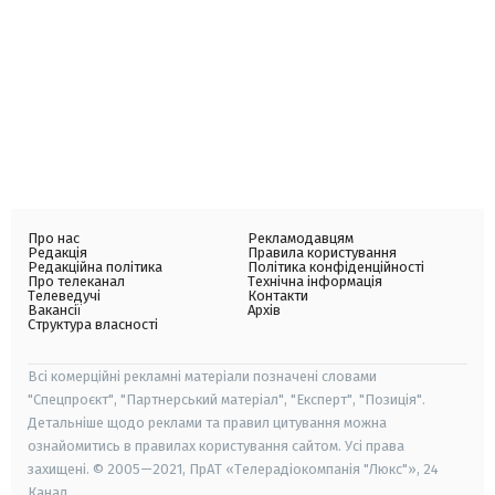
Про нас
Рекламодавцям
Редакція
Правила користування
Редакційна політика
Політика конфіденційності
Про телеканал
Технічна інформація
Телеведучі
Контакти
Вакансії
Архів
Структура власності
Всі комерційні рекламні матеріали позначені словами
"Спецпроєкт", "Партнерський матеріал", "Експерт", "Позиція".
Детальніше щодо реклами та правил цитування можна
ознайомитись в правилах користування сайтом. Усі права
захищені. © 2005—2021, ПрАТ «Телерадіокомпанія "Люкс"», 24
Канал.