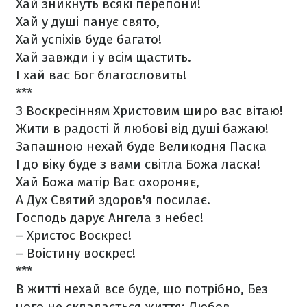
Хай зникнуть всякі перепони!
Хай у душі панує свято,
Хай успіхів буде багато!
Хай завжди і у всім щастить.
І хай вас Бог благословить!
***
З Воскресінням Христовим щиро вас вітаю!
Жити в радості й любові від душі бажаю!
Запашною нехай буде Великодня Паска
І до віку буде з вами світла Божа ласка!
Хай Божа матір Вас охороняє,
А Дух Святий здоров'я посилає.
Господь дарує Ангела з небес!
– Христос Воскрес!
– Воістину воскрес!
***
В житті нехай все буде, що потрібно,
Без
чого не складається життя:
Любов,