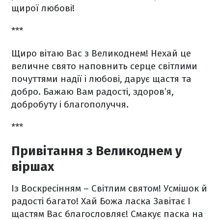
щирої любові!
***
Щиро вітаю Вас з Великоднем! Нехай це
величне свято наповнить серце світлими
почуттями надії і любові, дарує щастя та
добро. Бажаю Вам радості, здоров’я,
добробуту і благополуччя.
***
Привітання з Великоднем у
віршах
Із Воскресінням –
Світлим святом!
Усмішок й
радості багато!
Хай Божа ласка Завітає
І
щастям Вас благословляє!
Смакує паска на