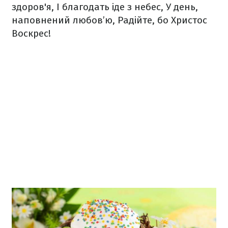
здоров'я,
І благодать іде з небес,
У день,
наповнений любов’ю,
Радійте, бо Христос
Воскрес!