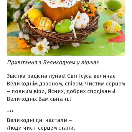
Привітання з Великоднем у віршах
Звістка радісна лунає!
Світ Ісуса величає
Великоднім дзвоном, співом,
Чистим серцем
– повним віри,
Ясних, добрих сподівань!
Великодніх Вам світань!
***
Великодні дні настали –
Люди чисті серцем стали.