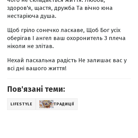
здоров'я, щастя, дружба
Та вічно юна
нестаріюча душа.
Щоб гріло сонечко ласкаве,
Щоб Бог усіх
оберігав
І ангел ваш охоронитель
З плеча
ніколи не злітав.
Нехай пасхальна радість
Не залишає вас у
всі дні вашого життя!
Пов'язані теми:
LIFESTYLE
ТРАДИЦІЇ