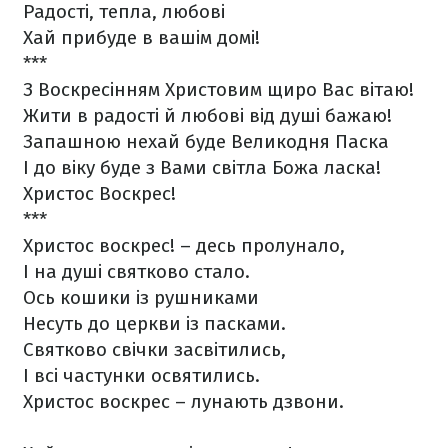
Радості, тепла, любові
Хай прибуде в вашім домі!
***
З Воскресінням Христовим щиро Вас вітаю!
Жити в радості й любові від душі бажаю!
Запашною нехай буде Великодня Паска
І до віку буде з Вами світла Божа ласка!
Христос Воскрес!
***
Христос воскрес! – десь пролунало,
І на душі святково стало.
Ось кошики із рушниками
Несуть до церкви із пасками.
Святково свічки засвітились,
І всі частунки освятились.
Христос воскрес – лунають дзвони.