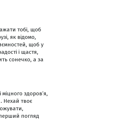
ажати тобі, щоб
зі, як відомо,
риємностей, щоб у
адості і щастя,
ить сонечко, а за
 міцного здоров’я,
я. Нехай твоє
рожувати,
 перший погляд