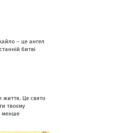
хайло – це ангел
станній битві
е життя. Це свято
ти твоєму
а менше