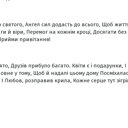
 святого,
Ангел сил додасть до всього,
Щоб життя
ги й віри,
Перемог на кожнім кроці,
Досягати без
рийми привітання!
ято,
Друзів прибуло багато.
Квіти є і подарунки,
І
овне у тому,
Щоб й надалі цьому дому
Посміхалас
І Любов, розправив крила,
Кожне серце тут зігрі