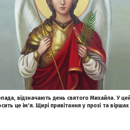
топада, відзначають день святого Михайла. У ц
осить це ім'я. Щирі привітання у прозі та віршах