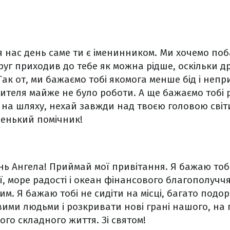
я нас день саме ти є іменинником. Ми хочемо поб
уг приходив до тебе як можна рідше, оскільки дру
 Так от, ми бажаємо тобі якомога менше бід і неп
ителя майже не було роботи. А ще бажаємо тобі р
ів на шляху, нехай завжди над твоєю головою світ
ленький помічник!
ень Ангела! Приймай мої привітання. Я бажаю тобі
ії, море радості і океан фінансового благополучч
им. Я бажаю тобі не сидіти на місці, багато подо
вими людьми і розкривати нові грані нашого, на
кого складного життя. Зі святом!