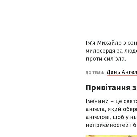
Ім'я Михайло з
озн
милосердя за люде
проти сил зла.
День Анге
ДО ТЕМИ:
Привітання з
Іменини – це свято
ангела, який обері
ангелові, щоб у н
неприємностей і бі