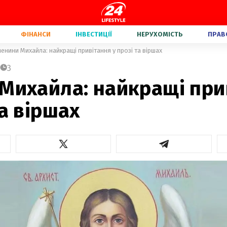
ФІНАНСИ
ІНВЕСТИЦІЇ
НЕРУХОМІСТЬ
ПРАВ
менини Михайла: найкращі привітання у прозі та віршах
3
 Михайла: найкращі при
та віршах