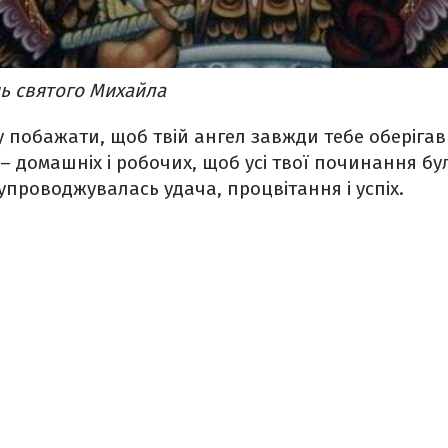
нь святого Михайла
у побажати, щоб твій ангел завжди тебе оберігав 
 – домашніх і робочих, щоб усі твої починання бул
упроводжувалась удача, процвітання і успіх.