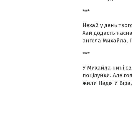
***
Нехай у день твого
Хай додасть насна
ангела Михайла,
П
***
У Михайла нині св
поцілунки.
Але гол
жили Надія й Віра,