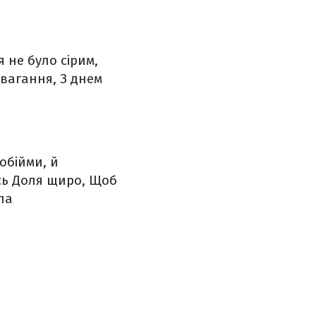
 не було сірим,
 вагання,
З днем
 обійми, й
ь Доля щиро,
Щоб
ла