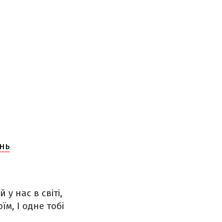
ень
у нас в світі,
оїм,
І одне тобі