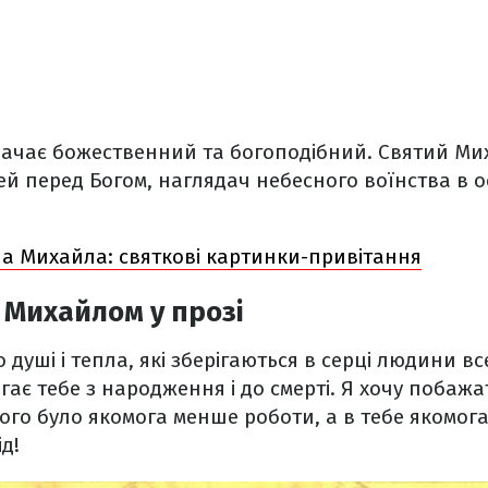
ачає божественний та богоподібний. Святий Ми
й перед Богом, наглядач небесного воїнства в о
ла Михайла: святкові картинки-привітання
 Михайлом у прозі
 душі і тепла, які зберігаються в серці людини вс
гає тебе з народження і до смерті. Я хочу побажа
ього було якомога менше роботи, а в тебе якомог
д!