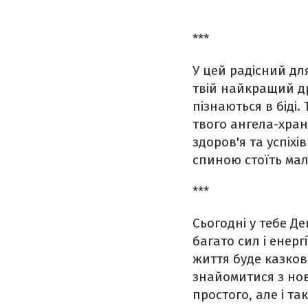
***
У цей радісний дл
твій найкращий др
пізнаються в біді.
твого ангела-хран
здоров'я та успіх
спиною стоїть ма
***
Сьогодні у тебе Д
багато сил і енерг
життя буде казков
знайомитися з но
простого, але і та