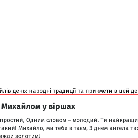
лів день: народні традиції та прикмети в цей д
 Михайлом у віршах
 простий,
Одним словом – молодий!
Ти найкращий 
такий!
Михайло, ми тебе вітаєм,
З днем ангела тв
вжди золотим!