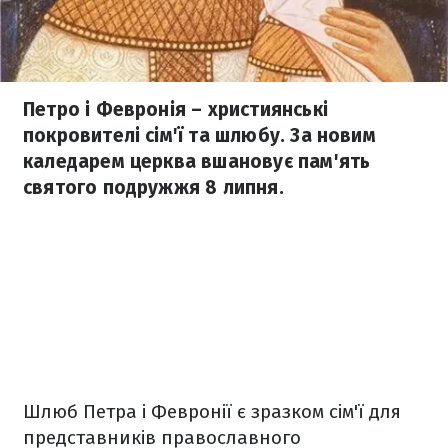
Петро і Февронія – християнські
покровителі сім'ї та шлюбу. За новим
каледарем церква вшановує пам'ять
святого подружжя 8 липня.
Шлюб Петра і Февронії є зразком сім
'ї
для
представників православного