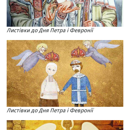
Листівки до Дня Петра і Февронії
Листівки до Дня Петра і Февронії