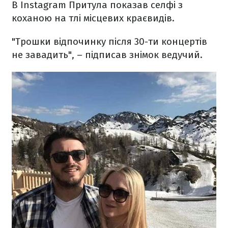
В Instagram Притула показав селфі з
коханою на тлі місцевих краєвидів.
"Трошки відпочинку після 30-ти концертів
не завадить", – підписав знімок ведучий.