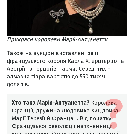
Прикраси королеви Марії-Антуанетти
Також на аукціон виставлені речі
французького короля Карла X, ерцгерцогів
Австрії та герцогів Парми. Серед них –
алмазна тіара вартістю до 550 тисяч
доларів.
Хто така Марія-Антуанетта?
Королева
Франції, дружина Людовика XVI, дочка
Марії Терезії й Франца I. Від початку
Французької революції натхненниця
контрреволюційних змов та інтервенції.