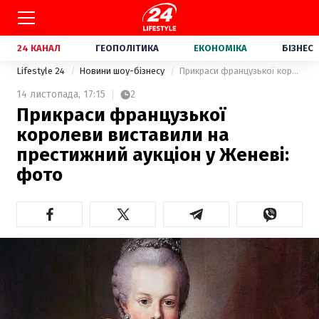
24 КАНАЛ
ГЕОПОЛІТИКА
ЕКОНОМІКА
БІЗНЕС
Lifestyle 24
Новини шоу-бізнесу
Прикраси французької королеви виставили на престижний аукціон у Женеві: фото
14 листопада,
17:15
2
Прикраси французької
королеви виставили на
престижний аукціон у Женеві:
фото