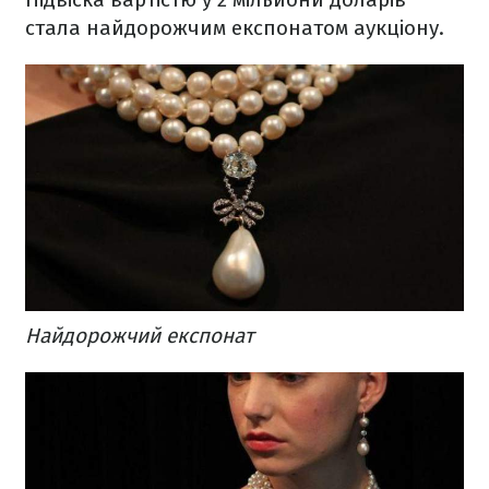
стала найдорожчим експонатом аукціону.
Найдорожчий експонат