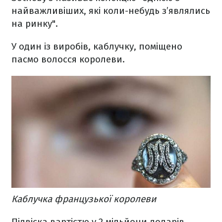
найважливіших, які коли-небудь з’являлись
на ринку".
У один із виробів, каблучку, поміщено
пасмо волосся королеви.
Каблучка французької королеви
Підвіска вартістю у 2 мільйони доларів