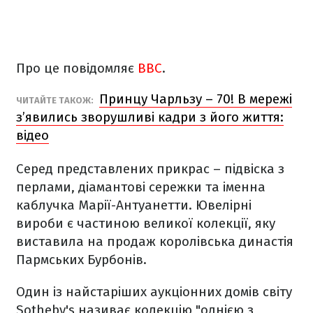
Про це повідомляє
BBC
.
Принцу Чарльзу – 70! В мережі
ЧИТАЙТЕ ТАКОЖ:
з’явились зворушливі кадри з його життя:
відео
Серед представлених прикрас – підвіска з
перлами, діамантові сережки та іменна
каблучка Марії-Антуанетти. Ювелірні
вироби є частиною великої колекції, яку
виставила на продаж королівська династія
Пармських Бурбонів.
Один із найстаріших аукціонних домів світу
Sotheby's називає колекцію "однією з