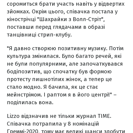
соромиться брати участь навіть у відвертих
зйомках. Окрім цього, співачка постала у
кінострічці "Шахрайки з Волл-Стріт",
поставши перед глядачами в образі
танцівниці стрип-клубу.
"Я давно створюю позитивну музику. Потім
культура змінилася. Було багато речей, які
не були популярними, але започаткувався
бодіпозитив, що спочатку був формою
протесту пишнотілих жінок, а тепер це
стало модно. Я бачила, як це стає
мейнстрімом. І раптом я в його центрі!" –
поділилась вона.
Lizzo відзначив не тільки журнал TIME.
Співачка потрапила у 8 номінацій
Греммі-2020, тому має великі шанси здобути