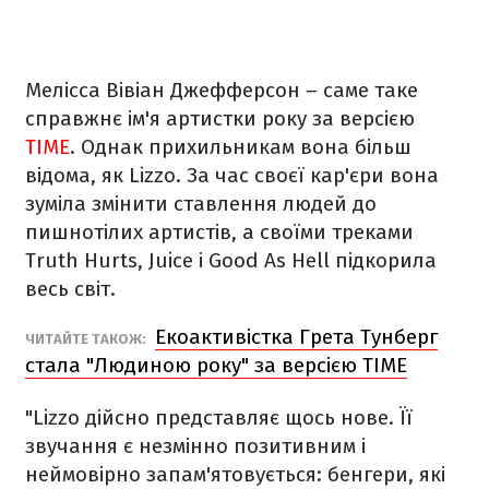
Мелісса Вівіан Джефферсон – саме таке
справжнє ім'я артистки року за версією
TIME
. Однак прихильникам вона більш
відома, як Lizzo. За час своєї кар'єри вона
зуміла змінити ставлення людей до
пишнотілих артистів, а своїми треками
Truth Hurts, Juice і Good As Hell підкорила
весь світ.
Екоактивістка Грета Тунберг
ЧИТАЙТЕ ТАКОЖ:
стала "Людиною року" за версією TIME
"Lizzo дійсно представляє щось нове. Її
звучання є незмінно позитивним і
неймовірно запам'ятовується: бенгери, які