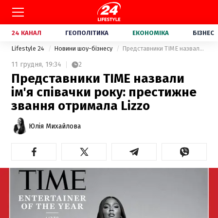
24 КАНАЛ
ГЕОПОЛІТИКА
ЕКОНОМІКА
БІЗНЕС
Lifestyle 24
Новини шоу-бізнесу
Представники TIME назвали ім'я співачки року: престижне звання отримала Lizzo
11 грудня,
19:34
2
Представники TIME назвали
ім'я співачки року: престижне
звання отримала Lizzo
Юлія Михайлова