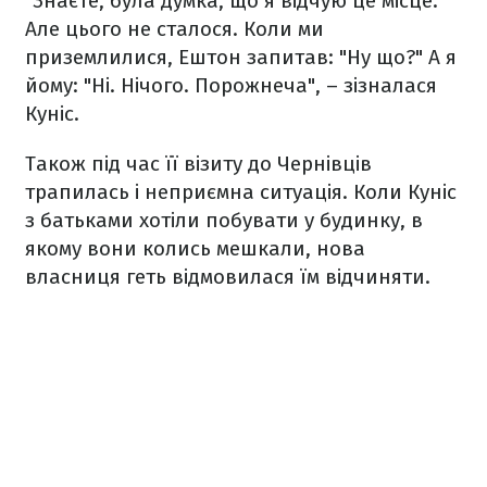
"Знаєте, була думка, що я відчую це місце.
Але цього не сталося. Коли ми
приземлилися, Ештон запитав: "Ну що?" А я
йому: "Ні. Нічого. Порожнеча", – зізналася
Куніс.
Також під час її візиту до Чернівців
трапилась і неприємна ситуація. Коли Куніс
з батьками хотіли побувати у будинку, в
якому вони колись мешкали, нова
власниця геть відмовилася їм відчиняти.