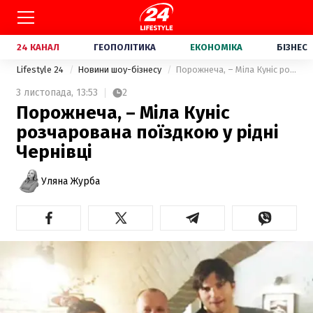
24 КАНАЛ
ГЕОПОЛІТИКА
ЕКОНОМІКА
БІЗНЕС
Lifestyle 24
Новини шоу-бізнесу
Порожнеча, – Міла Куніс розчарована поїздкою у рідні Чернівці
3 листопада,
13:53
2
Порожнеча, – Міла Куніс
розчарована поїздкою у рідні
Чернівці
Уляна Журба