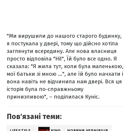
"Ми вирушили до нашого старого будинку,
я постукала у двері, тому що дійсно хотіла
заглянути всередину. Але нова власниця
просто відповіла "Ні!", Їй було все одно. Я
сказала: "Я жила тут, коли була маленькою,
мої батьки зі мною ...", але їй було начхати і
вона навіть не відчинила нам двері. Вся ця
історія була по-справжньому
принизливою", – поділилася Куніс.
Пов'язані теми:
LIFESTYLE
КІНО
НОВИНИ ЧЕРНІВЦІВ