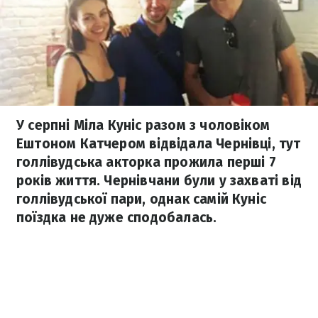
У серпні Міла Куніс разом з чоловіком
Ештоном Катчером відвідала Чернівці, тут
голлівудська акторка прожила перші 7
років життя. Чернівчани були у захваті від
голлівудської пари, однак самій Куніс
поїздка не дуже сподобалась.