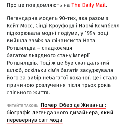
Про це повідомляють на
The Daily Mail
.
Легендарна модель 90-тих, яка разом з
Кейт Мосс, Сінді Кроуфорд і Наомі Кемпбелл
підкорювала модні подіуми, у 1994 році
вийшла заміж за фінансиста Ната
Ротшильда – спадкоємця
багатомільярдного стану імперії
Ротшильдів. Тоді ж це був скандальний
шлюб, оскільки сім’я багатія засуджувала
його за вибір небагатої коханої. Це і стало
причиною розлучення після трьох років
спільного життя.
Помер Юбер де Живанші:
ЧИТАЙТЕ ТАКОЖ:
біографія легендарного дизайнера, який
перевернув світ моди