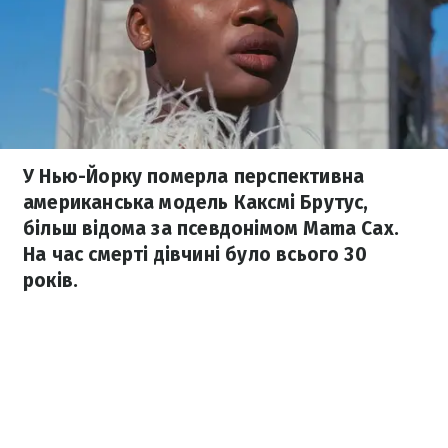
У Нью-Йорку померла перспективна
американська модель Каксмі Брутус,
більш відома за псевдонімом Mama Cax.
На час смерті дівчині було всього 30
років.