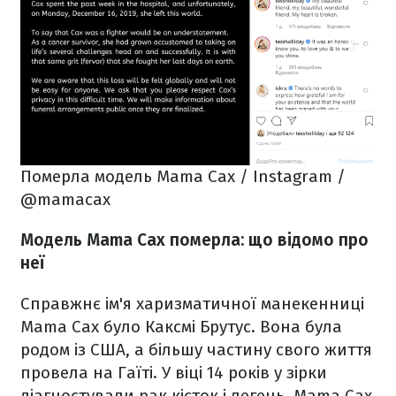
Померла модель Mama Cax / Instagram /
@mamacax
Модель Mama Cax померла: що відомо про
неї
Справжнє ім'я харизматичної манекенниці
Mama Cax було Каксмі Брутус. Вона була
родом із США, а більшу частину свого життя
провела на Гаїті. У віці 14 років у зірки
діагностували рак кісток і легень. Mama Cax