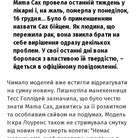
Mama Cax провела останній тиждень у
лікарні і, на жаль, померла у понеділок,
16 грудня... Було б применшенням
назвати Cax бійцем. Як людина, що
пережила рак, вона звикла брати на
себе вирішення одразу декількох
проблем. У свої останні дні вона
боролася з властивою їй твердістю,
–
йдеться в офіційному повідомленні.
Чимало моделей вже встигли відреагувати
на сумну новину. Пишнотіла манекенниця
Тесс Голлідей зазначила, що було честю
знати Mama Cax, дивитись за її розвитком
та особливим сяйвом на подіумах. Модель
Іскра Лоуренс також не стримувала смутку
від новин про смерть колеги: "Немає