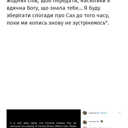
жодних слів, щоб передати, наскільки я
вдячна Богу, що знала тебе... Я буду
зберігати спогади про Cax до того часу,
поки ми колись знову не зустрінемось".