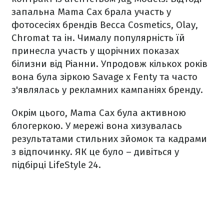
запальна Mama Cax брала участь у
фотосесіях брендів Becca Cosmetics, Olay,
Chromat та ін. Чималу популярність їй
принесла участь у щорічних показах
білизни від Ріанни. Упродовж кількох років
вона була зіркою Savage x Fenty та часто
з'являлась у рекламних кампаніях бренду.
Окрім цього, Mama Cax була активною
блогеркою. У мережі вона хизувалась
результатами стильних зйомок та кадрами
з відпочинку. ЯК це було – дивіться у
підбірці LifeStyle 24.