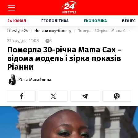
24 КАНАЛ
ГЕОПОЛІТИКА
ЕКОНОМІКА
БІЗНЕС
Lifestyle 24
Новини шоу-бізнесу
Померла 30-річна Mama Cax – відома модель і зірка показів Ріанни
22 грудня,
11:08
3
Померла 30-річна Mama Cax –
відома модель і зірка показів
Ріанни
Юлія Михайлова