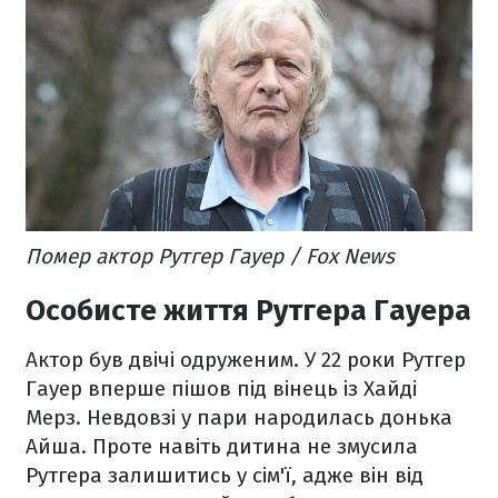
Помер актор Рутгер Гауер / Fox News
Особисте життя Рутгера Гауера
Актор був двічі одруженим. У 22 роки Рутгер
Гауер вперше пішов під вінець із Хайді
Мерз. Невдовзі у пари народилась донька
Айша. Проте навіть дитина не змусила
Рутгера залишитись у сім'ї, адже він від