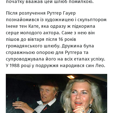
початку вважав цей шлюб помилкою.
Після розлучення Рутгер Гауер
познайомився із художницею і скульптором
Інеке тен Кате, яка одразу ж підкорила
серце молодого актора. Саме з нею він
пішов до вівтаря після 16 років
громадянського шлюбу. Дружина була
справжньою опорою для Рутгера та
супроводжувала його на всіх етапах успіху.
У 1988 році у подружжя народився син Лео.