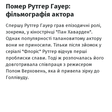
Помер Рутгер Гауер:
фільмографія актора
Спершу Рутгер Гауер грав епізодичні ролі,
зокрема, у кінострічці "Пан Хаварден".
Однак популярності талановитому актору
вони не приносили. Тільки після зйомок у
серіалі "Флоріс" Рутгер відчув перші
проблиски слави. Тоді ж розпочалась його
довготривала співпраця з режисером
Полом Верховень, яка й привела зірку до
Голлівуду.