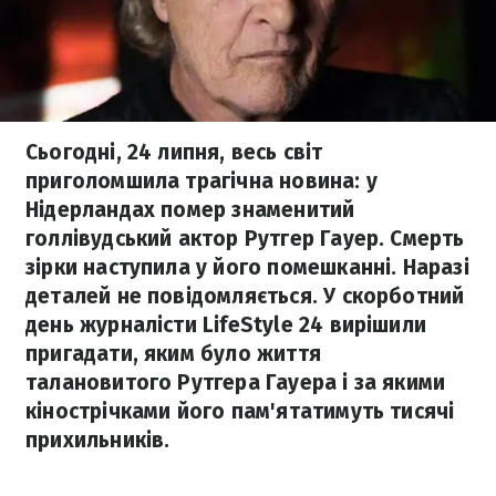
Сьогодні, 24 липня, весь світ
приголомшила трагічна новина: у
Нідерландах помер знаменитий
голлівудський актор Рутгер Гауер. Смерть
зірки наступила у його помешканні. Наразі
деталей не повідомляється. У скорботний
день журналісти LifeStyle 24 вирішили
пригадати, яким було життя
талановитого Рутгера Гауера і за якими
кінострічками його пам'ятатимуть тисячі
прихильників.