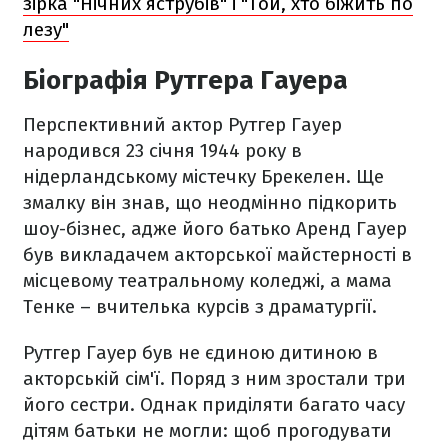
зірка "Нічних яструбів" і "Той, хто біжить по
лезу"
Біографія Рутгера Гауера
Перспективний актор Рутгер Гауер
народився 23 січня 1944 року в
нідерландському містечку Брекелен. Ще
змалку він знав, що неодмінно підкорить
шоу-бізнес, адже його батько Аренд Гауер
був викладачем акторської майстерності в
місцевому театральному коледжі, а мама
Тенке – вчителька курсів з драматургії.
Рутгер Гауер був не єдиною дитиною в
акторській сім'ї. Поряд з ним зростали три
його сестри. Однак приділяти багато часу
дітям батьки не могли: щоб прогодувати