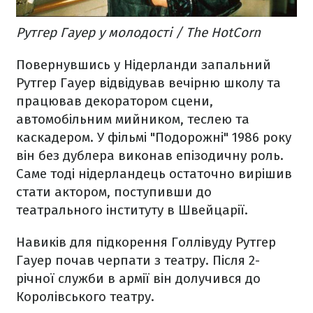
Рутгер Гауер у молодості / The HotCorn
Повернувшись у Нідерланди запальний
Рутгер Гауер відвідував вечірню школу та
працював декоратором сцени,
автомобільним мийником, теслею та
каскадером. У фільмі "Подорожні" 1986 року
він без дублера виконав епізодичну роль.
Саме тоді нідерландець остаточно вирішив
стати актором, поступивши до
театрального інституту в Швейцарії.
Навиків для підкорення Голлівуду Рутгер
Гауер почав черпати з театру. Після 2-
річної служби в армії він долучився до
Королівського театру.