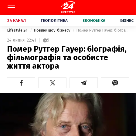
24 КАНАЛ
ГЕОПОЛІТИКА
ЕКОНОМІКА
БІЗНЕС
Lifestyle 24
Новини шоу-бізнесу
Помер Рутгер Гауер: біографія, фільмографія та особисте життя актора
24 липня,
22:41
5
Помер Рутгер Гауер: біографія,
фільмографія та особисте
життя актора