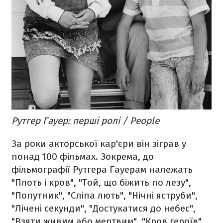
Рутгер Гауер: перші ролі / People
За роки акторської кар'єри він зіграв у
понад 100 фільмах. Зокрема, до
фільмографії Рутгера Гауерам належать
"Плоть і кров", "Той, що біжить по лезу",
"Попутник", "Сліпа лють", "Нічні яструби",
"Лічені секунди", "Достукатися до небес",
"Взяти живим або мертвим", "Кров героїв",