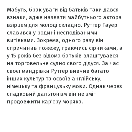
Мабуть, брак уваги від батьків таки дався
взнаки, адже назвати майбутнього актора
взірцем для молоді складно. Рутгер Гауер
славився у родині несподіваними
витівками. Зокрема, одного разу він
спричинив пожежу, граючись сірниками, а
у 15 років без відома батьків влаштувався
на торговельне судно свого дідуся. За час
своєї мандрівки Рутгер вивчив багато
інших культур та освоїв англійську,
німецьку та французьку мови. Однак через
спадковий дальтонізм він не зміг
продовжити кар'єру моряка.