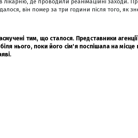
 лікарню, де проводили реанімаційні заходи. Пр
вдалося, він помер за три години після того, як з
асмучені тим, що сталося. Представники агенції
іля нього, поки його сім'я поспішала на місце п
яві.