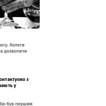
огу. Колеги
та дозволити
онтактуємо з
чають у
 Він був першим