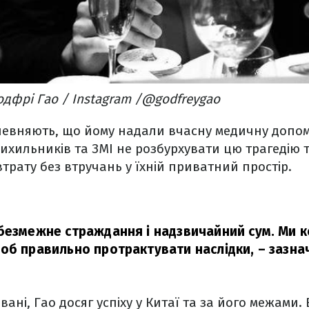
одфрі Гао / Instagram /@godfreygao
апевняють, що йому надали вчасну медичну допом
ихильників та ЗМІ не розбурхувати цю трагедію 
трату без втручань у їхній приватний простір.
безмежне страждання і надзвичайний сум. Ми к
об правильно протрактувати наслідки,
– зазна
ані, Гао досяг успіху у Китаї та за його межами.