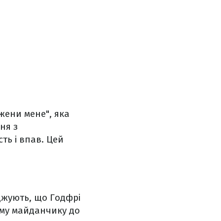
жени мене", яка
ня з
ть і впав. Цей
рджують, що Годфрі
ому майданчику до