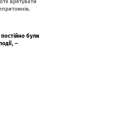
оте врятувати
непритомнів.
 постійно були
одії,
–