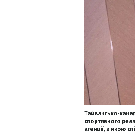
Тайвансько-кана
спортивного реал
агенції, з якою 