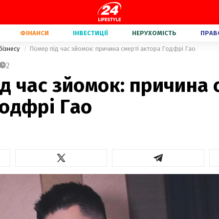
ФІНАНСИ
ІНВЕСТИЦІЇ
НЕРУХОМІСТЬ
ПРАВ
бізнесу
Помер під час зйомок: причина смерті актора Годфрі Гао
2
д час зйомок: причина 
одфрі Гао