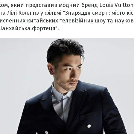
ком, який представив модний бренд Louis Vuitton
та Лілі Коллінз у фільмі "Знаряддя смерті: місто кі
численних китайських телевізійних шоу та наук
"Шанхайська фортеця".