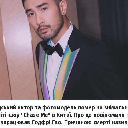
дський актор та фотомодель помер на знімаль
іті-шоу "Chase Me" в Китаї. Про це повідомили
співпрацював Годфрі Гао. Причиною смерті нази