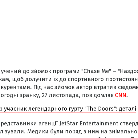
лучений до зйомок програми "Chase Me" – "Наздо
кам, щоб долучити їх до спортивного протистоян
урентами. Під час зйомок актор втратив свідоміс
ьогодні зранку, 27 листопада, повідомляє
CNN
.
 учасник легендарного гурту "The Doors": деталі
 представники агенції JetStar Entertainment стве
алізували. Медики були поряд з ним на знімальн