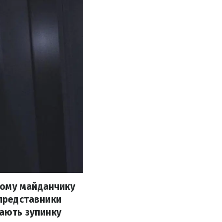
ному майданчику
 представники
вають зупинку