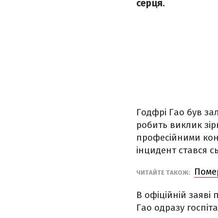
серця.
Годфрі Гао був за
робить виклик зір
професійними конк
інцидент стався с
Помер
ЧИТАЙТЕ ТАКОЖ:
В офіційній заяві
Гао одразу госпіт