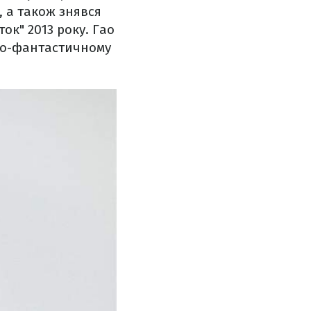
, а також знявся
сток" 2013 року. Гао
ово-фантастичному