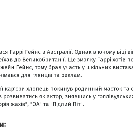
ся Гаррі Гейнс в Австралії. Однак в юному віці в
їхав до Великобританії. Ще змалку Гаррі хотів п
Джейн Гейнс, тому брав участь у шкільних вистава
знімався для глянців та реклам.
ї кар'єри хлопець покинув родинний маєток та 
в розвиватись як актор, знявшись у голлівудськи
рія жахів", "ОА" та "Підлий Піт".
и: