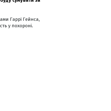
 буду сумувати за
ами Гаррі Гейнса,
сть у похороні.