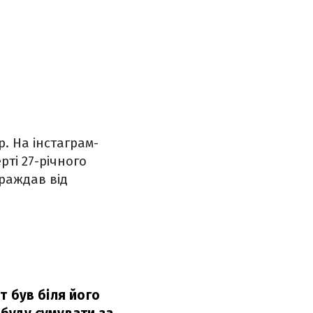
. На інстаграм-
рті 27-річного
раждав від
іт був біля його