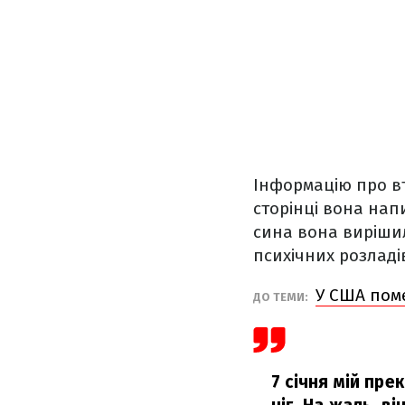
Інформацію про вт
сторінці вона нап
сина вона виріши
психічних розладі
У США поме
ДО ТЕМИ:
7 січня мій пре