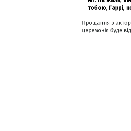
ніг. На жаль, в
тобою, Гаррі, 
Прощання з акторо
церемонія буде ві