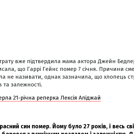
рату вже підтвердила мама актора Джейн Бедлер
исала, що Гаррі Гейнс помер 7 січня. Причини сме
ла не називати, однак зазначила, що хлопець ст
в та залежності.
рла 21-річна реперка Лексія Аліджай
красний син помер. Йому було 27 років, і весь св