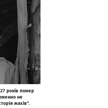
 27 років помер
теменно не
торія жахів".