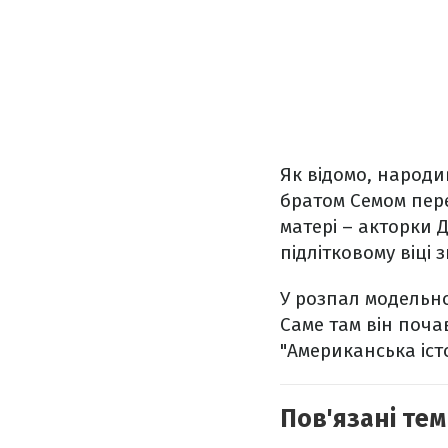
Як відомо, народив
братом Семом пере
матері – акторки 
підлітковому віці 
У розпал модельно
Саме там він поча
"Американська істо
Пов'язані тем