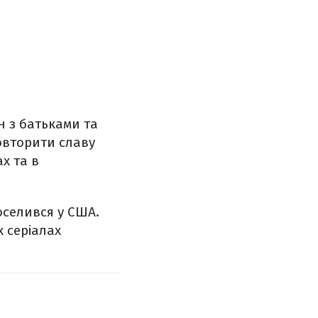
ін з батьками та
овторити славу
х та в
оселився у США.
х серіалах