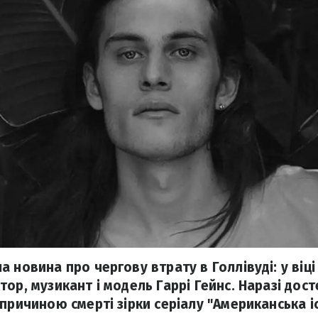
 новина про чергову втрату в Голлівуді: у віці
ор, музикант і модель Гаррі Гейнс. Наразі дос
причиною смерті зірки серіалу "Американська іс