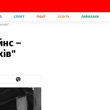
О
СПОРТ
FIGHT
ОСВІТА
ЛАЙФХАКИ
 жахів"
йнс –
хів"