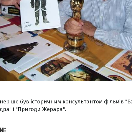
нер ще був історичним консультантом фільмів "Ба
дра" і "Пригоди Жерара".
и: