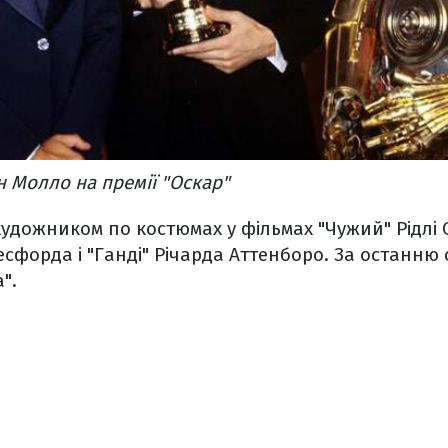
н Молло на премії "Оскар"
удожником по костюмах у фільмах "Чужий" Рідлі 
сфорда і "Ганді" Річарда Аттенборо. За останню с
".