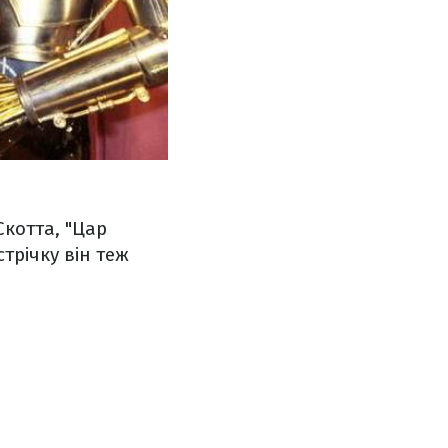
Скотта, "Цар
трічку він теж