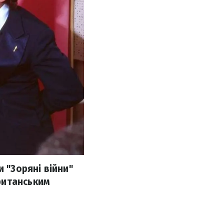
 "Зоряні війни"
ританським