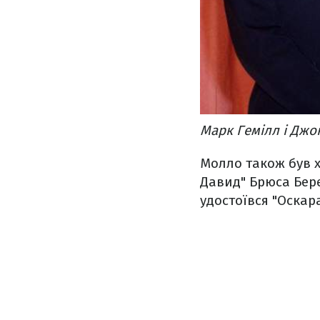
Марк Гемілл і Джо
Молло також був х
Давид" Брюса Бере
удостоївся "Оскара