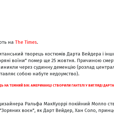
ють на
The Times
.
ританський творець костюмів Дарта Вейдера і ін
Зоряні воїни" помер ще 25 жовтня. Причиною смер
виникли через судинну деменцію (розлад центра
тавляє собою набуте недоумство).
Ь НА ТЕМНИЙ БІК: АМЕРИКАНЦІ СТВОРИЛИ ГАНТЕЛІ У ВИГЛЯДІ ДАРТА
в дизайнера Ральфа МакКуоррі покійний Молло с
"Зоряних воєн", як Дарт Вейдер, Хан Соло, принце