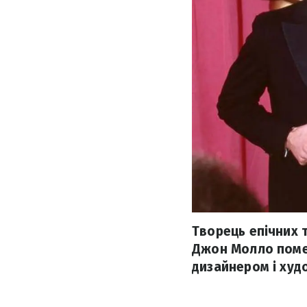
Творець епічних т
Джон Молло помер
дизайнером і худ