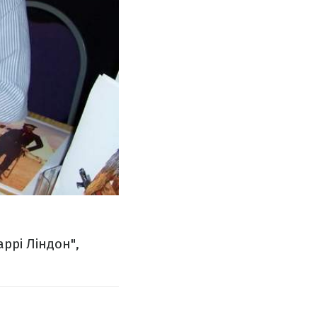
ррі Ліндон",