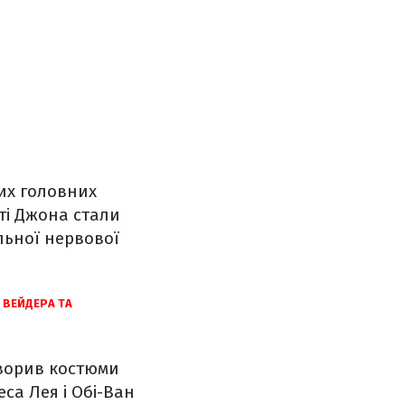
ших головних
ті Джона стали
льної нервової
 ВЕЙДЕРА ТА
творив костюми
са Лея і Обі-Ван