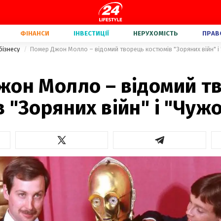
ФІНАНСИ
ІНВЕСТИЦІЇ
НЕРУХОМІСТЬ
ПРАВ
бізнесу
Помер Джон Молло – відомий творець костюмів "Зоряних війн" і
жон Молло – відомий т
 "Зоряних війн" і "Чуж