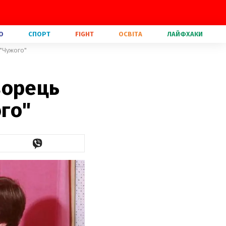
О
СПОРТ
FIGHT
ОСВІТА
ЛАЙФХАКИ
 "Чужого"
ворець
ого"