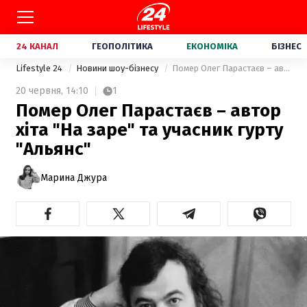
24 КАНАЛ
ГЕОПОЛІТИКА
ЕКОНОМІКА
БІЗНЕС
Lifestyle 24
Новини шоу-бізнесу
Помер Олег Парастаєв – автор хіта "На заре" та учасник гурту "Альянс"
20 червня,
14:10
1
Помер Олег Парастаєв – автор
хіта "На заре" та учасник гурту
"Альянс"
Марина Джура