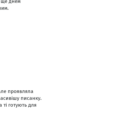
е днем ​​
ним.
 але проявляла
асивішу писанку.
а ті готують для