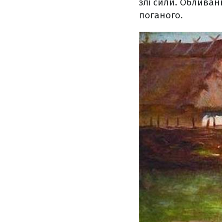
злі сили. Обливан
поганого.