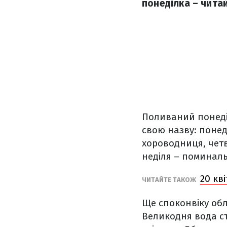
понеділка – читай
Поливаний понеділ
свою назву: понед
хороводниця, четв
неділя – поминал
20 кв
ЧИТАЙТЕ ТАКОЖ
Ще споконвіку об
Великодня вода ст