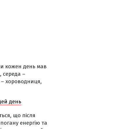
си кожен день мав
 середа –
 – хороводниця,
цей день
ься, що після
погану енергію та