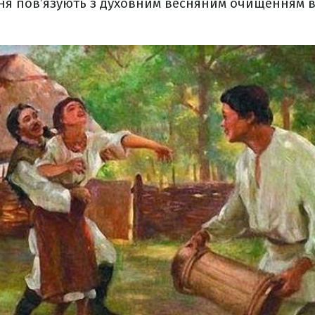
ня пов’язують з духовним весняним очищенням ві