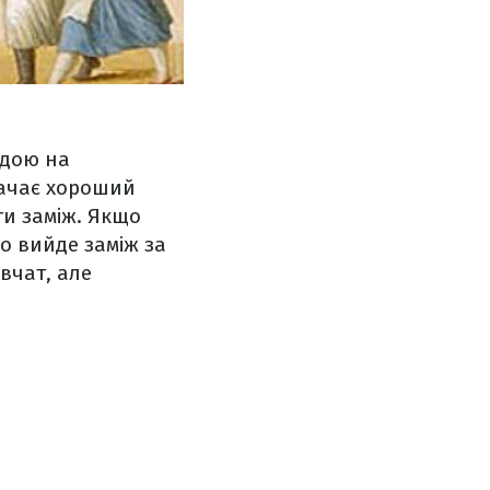
одою на
начає хороший
ти заміж. Якщо
о вийде заміж за
вчат, але