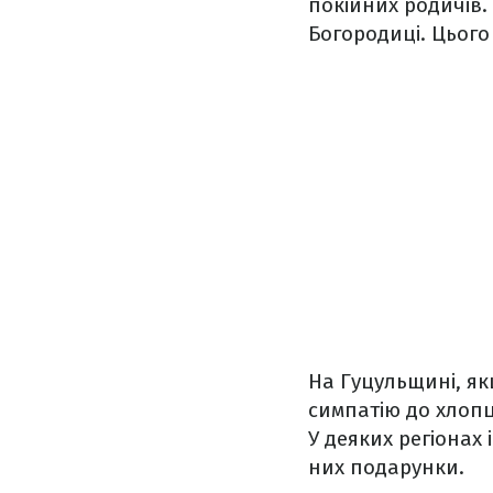
покійних родичів.
Богородиці. Цьог
На Гуцульщині, як
симпатію до хлоп
У деяких регіонах 
них подарунки.