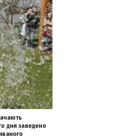
значають
ого дня заведено
ливаного