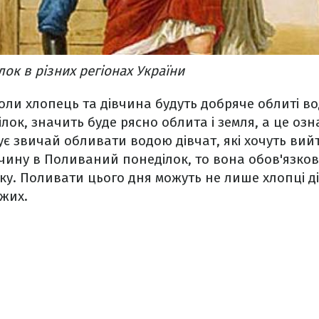
ок в різних регіонах України
 коли хлопець та дівчина будуть добряче облиті в
лок, значить буде рясно облита і земля, а це оз
ує звичай обливати водою дівчат, які хочуть вий
чину в Поливаний понеділок, то вона обов'язков
ку. Поливати цього дня можуть не лише хлопці ді
жих.