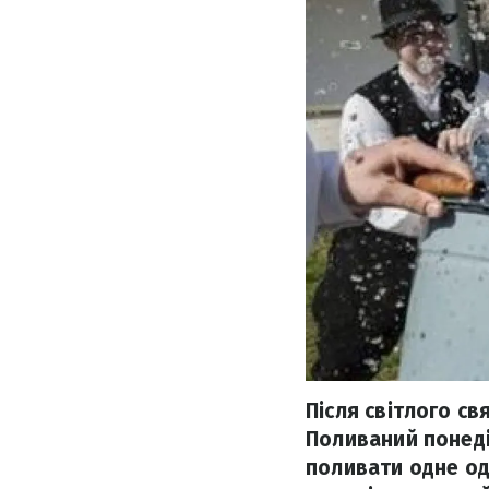
Після світлого св
Поливаний понеділ
поливати одне од