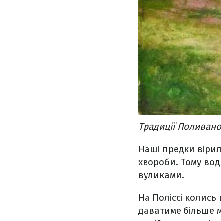
Традиції Поливано
Наші предки вірил
хвороби. Тому во
вуликами.
На Поліссі колись
даватиме більше м