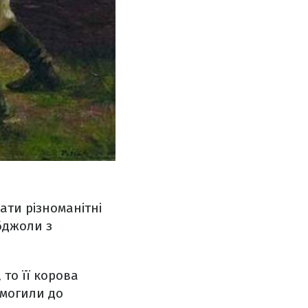
ати різноманітні
бджоли з
то її корова
 могили до