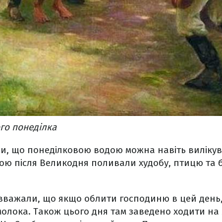
го понеділка
и, що понеділковою водою можна навіть вилікув
дою після Великодня поливали худобу, птицю та 
 вважали, що якщо облити господиню в цей день, 
олока. Також цього дня там заведено ходити на