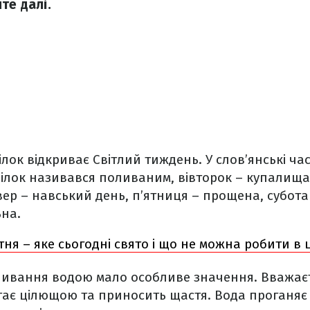
те далі.
ок відкриває Світлий тиждень. У слов’янські ча
ілок називався поливаним, вівторок – купалища,
ер – навський день, п’ятниця – прощена, субота
ьна.
ітня – яке сьогодні свято і що не можна робити в 
ливання водою мало особливе значення. Вважаєт
ає цілющою та приносить щастя. Вода проганяє 