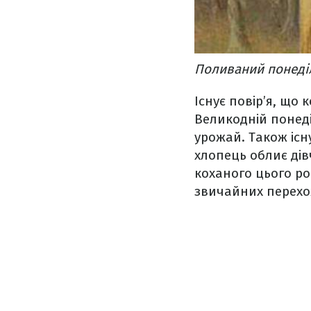
Поливаний понеділ
Існує повір’я, що
Великодній понеді
урожай. Також існ
хлопець облиє дів
коханого цього ро
звичайних перехо