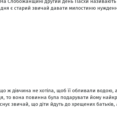
 На Слобожанщині другий день Пасхи називають щ
о дня є старий звичай давати милостиню нужден
що ж дівчина не хотіла, щоб її обливали водою,
ця, то вона повинна була подарувати йому найкр
існує звичай, що діти йдуть до хрещених батьків, 