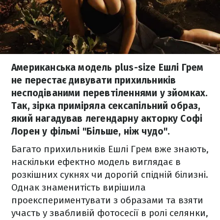
Американська модель plus-size Ешлі Грем
не перестає дивувати прихильників
несподіваними перевтіленнями у зйомках.
Так, зірка приміряла сексапільний образ,
який нагадував легендарну акторку Софі
Лорен у фільмі "Більше, ніж чудо".
Багато прихильників Ешлі Грем вже знають,
наскільки ефектно модель виглядає в
розкішних сукнях чи дорогій спідній білизні.
Однак знаменитість вирішила
проекспериментувати з образами та взяти
участь у звабливій фотосесії в ролі селянки,