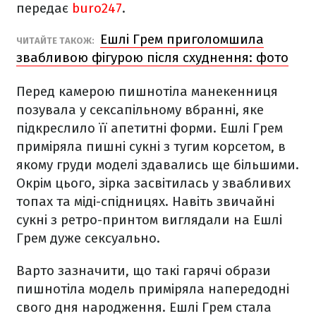
передає
buro247
.
Ешлі Грем приголомшила
ЧИТАЙТЕ ТАКОЖ:
звабливою фігурою після схуднення: фото
Перед камерою пишнотіла манекенниця
позувала у сексапільному вбранні, яке
підкреслило її апетитні форми. Ешлі Грем
приміряла пишні сукні з тугим корсетом, в
якому груди моделі здавались ще більшими.
Окрім цього, зірка засвітилась у звабливих
топах та міді-спідницях. Навіть звичайні
сукні з ретро-принтом виглядали на Ешлі
Грем дуже сексуально.
Варто зазначити, що такі гарячі образи
пишнотіла модель приміряла напередодні
свого дня народження. Ешлі Грем стала