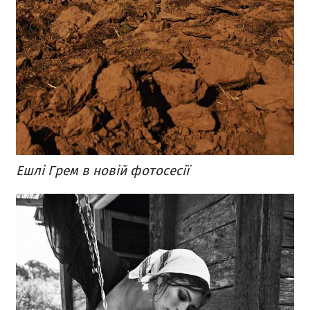
Ешлі Грем в новій фотосесії