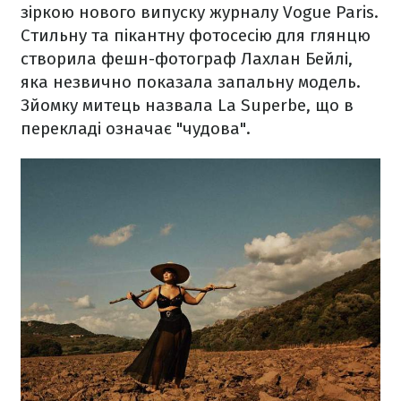
зіркою нового випуску журналу Vogue Paris.
Стильну та пікантну фотосесію для глянцю
створила фешн-фотограф Лахлан Бейлі,
яка незвично показала запальну модель.
Зйомку митець назвала La Superbe, що в
перекладі означає "чудова".