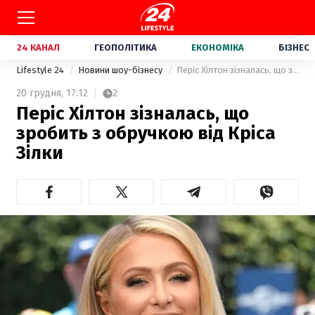
24 КАНАЛ
ГЕОПОЛІТИКА
ЕКОНОМІКА
БІЗНЕС
Lifestyle 24
Новини шоу-бізнесу
Періс Хілтон зізналась, що зробить з обручкою від Кріса Зілки
20 грудня,
17:12
2
Періс Хілтон зізналась, що
зробить з обручкою від Кріса
Зілки