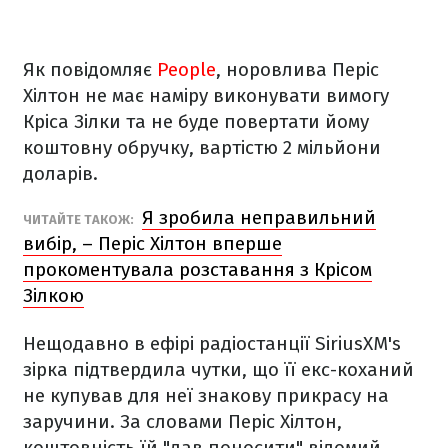
Як повідомляє
People
, норовлива Періс
Хілтон не має наміру виконувати вимогу
Кріса Зілки та не буде повертати йому
коштовну обручку, вартістю 2 мільйони
доларів.
Я зробила неправильний
ЧИТАЙТЕ ТАКОЖ:
вибір, – Періс Хілтон вперше
прокоментувала розставання з Крісом
Зілкою
Нещодавно в ефірі радіостанції SiriusXM's
зірка підтвердила чутки, що її екс-коханий
не купував для неї знакову прикрасу на
заручини. За словами Періс Хілтон,
коштовність їй "дав поносити" відомий