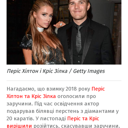
Періс Хілтон і Кріс Зілка / Getty Images
Нагадаємо, що взимку 2018 року
Періс
Хілтон та Кріс Зілка
оголосили про
заручини. Під час освідчення актор
подарував білявці перстень з діамантами у
20 каратів. У листопаді
Періс та Кріс
вирішили
розійтись, скасувавши заручини.