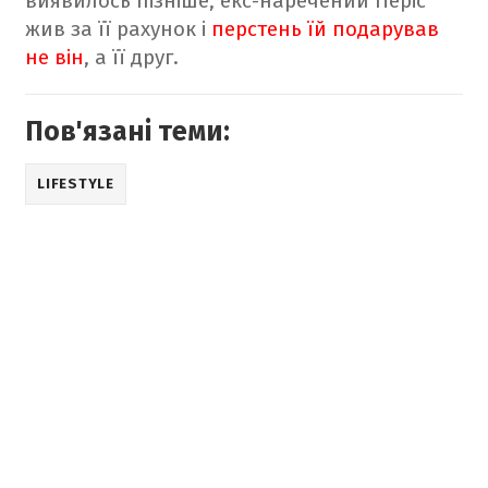
виявилось пізніше, екс-наречений Періс
жив за її рахунок і
перстень їй подарував
не він
, а її друг.
Пов'язані теми:
LIFESTYLE