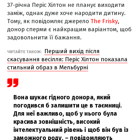
37-річна Періс Хілтон не планує виходити
заміж, однак дуже хоче народити дитину.
Тому, як повідомляє джерело
The Frisky
,
донор сперми є найкращим варіантом, щоб
задовольнити її бажання.
Перший вихід після
ЧИТАЙТЕ ТАКОЖ:
скасування весілля: Періс Хілтон показала
стильний образ в Мельбурні
Вона шукає гідного донора, який
погодився б залишити це в таємниці.
Для неї важливо, щоб у нього була
красива зовнішність, високий
інтелектуальний рівень і щоб він був із
заможного роду,
– повідомляють