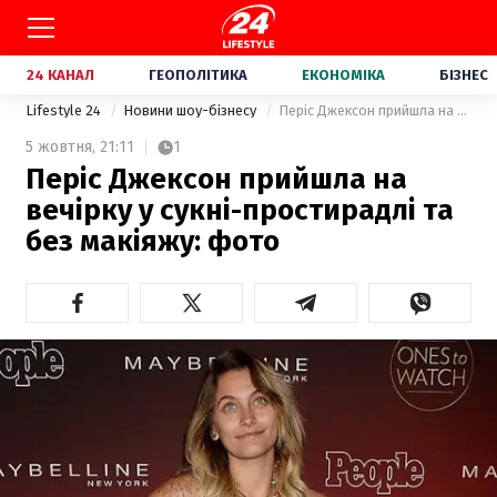
24 КАНАЛ
ГЕОПОЛІТИКА
ЕКОНОМІКА
БІЗНЕС
Lifestyle 24
Новини шоу-бізнесу
Періс Джексон прийшла на вечірку у сукні-простирадлі та без макіяжу: фото
5 жовтня,
21:11
1
Періс Джексон прийшла на
вечірку у сукні-простирадлі та
без макіяжу: фото