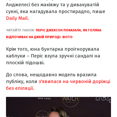
Анджелесі без макіяжу та у дивакуватій
сукні, яка нагадувала простирадло, пише
Daily Mail.
ЧИТАЙТЕ ТАКОЖ:
ПЕРІС ДЖЕКСОН ПОКАЗАЛА, ЯК ГОЛЯКА
ВІДПОЧИВАЄ НА ДИКІЙ ПРИРОДІ: ФОТО
Крім того, юна бунтарка проігнорувала
каблуки – Періс взула зручні сандалі на
плоскій підошві.
До слова, нещодавно модель вразила
публіку, коли
з'явилася на червоній доріжці
без епіляції.