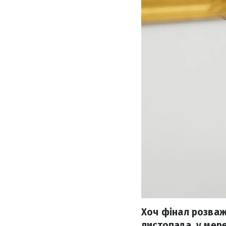
Хоч фінал розваж
листопада, у мер