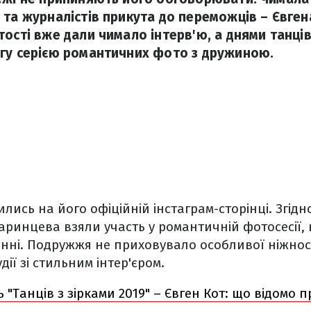
та журналістів прикута до переможців – Євгена
тості вже дали чимало інтерв'ю, а днями танців
гу серією романтичних фото з дружиною.
ились на його офіційній інстаграм-сторінці. Згідно
таринцева взяли участь у романтичній фотосесії, 
нні. Подружжя не приховувало особливої ніжност
ії зі стильним інтер'єром.
"Танців з зірками 2019" – Євген Кот: що відомо 