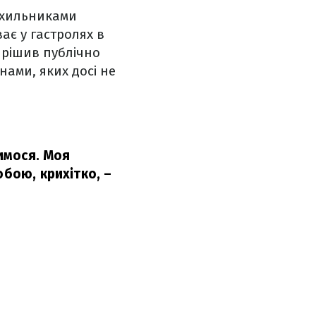
рихильниками
ає у гастролях в
ирішив публічно
нами, яких досі не
чимося. Моя
обою, крихітко,
–