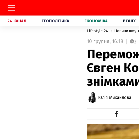
24 КАНАЛ
ГЕОПОЛІТИКА
ЕКОНОМІКА
БІЗНЕС
Lifestyle 24
Новини шоу-
10 грудня,
16:18
3
Переможе
Євген К
знімкам
Юлія Михайлова