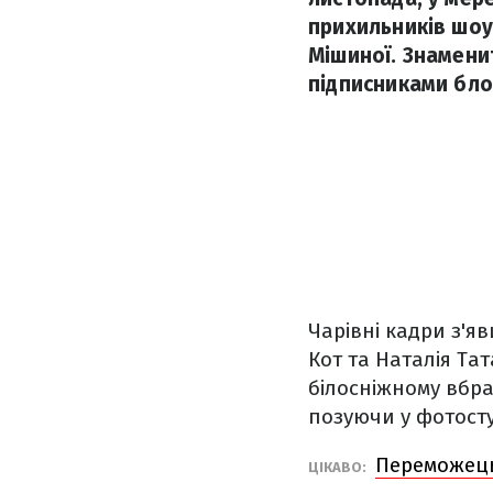
прихильників шоу 
Мішиної. Знамени
підписниками бло
Чарівні кадри з'яв
Кот та Наталія Та
білосніжному вбра
позуючи у фотостуд
Переможець 
ЦІКАВО: