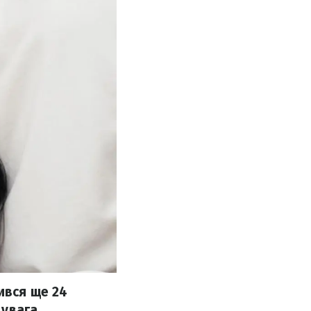
ився ще 24
 увага