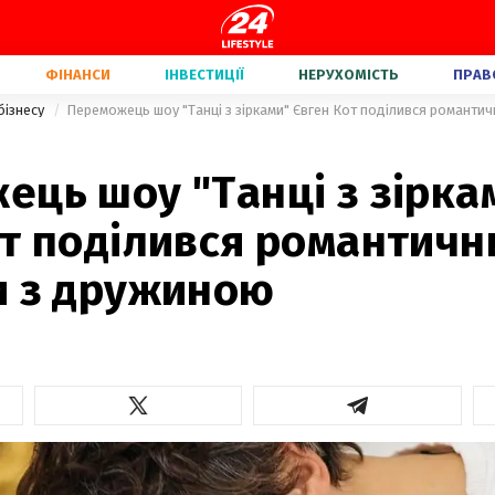
ФІНАНСИ
ІНВЕСТИЦІЇ
НЕРУХОМІСТЬ
ПРАВ
бізнесу
Переможець шоу "Танці з зірками" Євген Кот поділився романти
ць шоу "Танці з зірка
от поділився романтич
и з дружиною