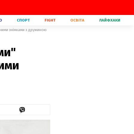
О
СПОРТ
FIGHT
ОСВІТА
ЛАЙФХАКИ
чними знімками з дружиною
ми"
ними