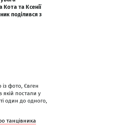
 Кота та Ксенії
ник поділився з
 із фото, Євген
в якій постали у
і один до одного,
про танцівника