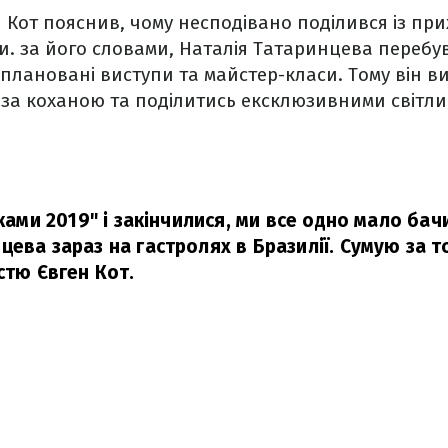
н Кот пояснив, чому несподівано поділився із п
. за його словами, Наталія Татаринцева перебув
заплановані виступи та майстер-класи. Тому він в
 за коханою та поділитись ексклюзивними світли
рками 2019" і закінчилися, ми все одно мало ба
ева зараз на гастролях в Бразилії. Сумую за т
стю Євген Кот.