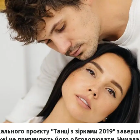
ального проєкту "Танці з зірками 2019" заверш
ежі не припиняють його обговорювати. Чимала