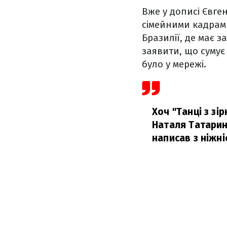
Вже у дописі Євге
сімейними кадрами
Бразилії, де має 
заявити, що сумує
було у мережі.
Хоч "Танці з зі
Наталя Татаринц
написав з ніжні