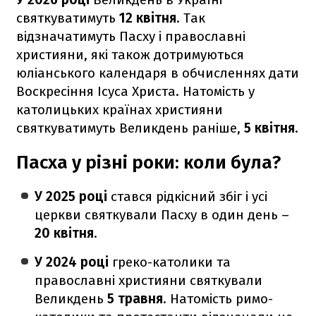
святкуватимуть
12 квітня
. Так
відзначатимуть Пасху і православні
християни, які також дотримуються
юліанського календаря в обчисленнях дати
Воскресіння Ісуса Христа. Натомість у
католицьких країнах християни
святкуватимуть Великдень раніше,
5 квітня
.
Пасха у різні роки: коли була?
У 2025 році
стався рідкісний збіг і усі
церкви святкували Пасху в один день –
20 квітня
.
У 2024 році
греко-католики та
православні християни святкували
Великдень
5 травня
. Натомість римо-