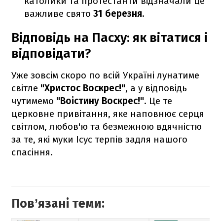
католики та протестанти відзначали це
важливе свято
31 березня
.
Відповідь на Пасху: як вітатися і
відповідати?
Уже зовсім скоро по всій Україні лунатиме
світле
"Христос Воскрес!"
, а у відповідь
чутимемо
"Воістину Воскрес!"
. Це те
церковне привітання, яке наповнює серця
світлом, любов'ю та безмежною вдячністю
за те, які муки Ісус терпів задля нашого
спасіння.
Повʼязані теми: