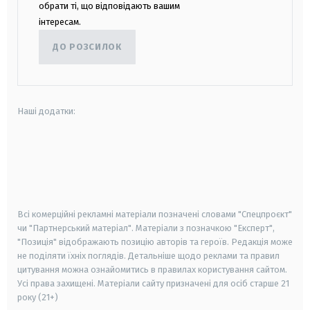
обрати ті, що відповідають вашим
інтересам.
ДО РОЗСИЛОК
Наші додатки:
android
apple
smart tv
samsung smart tv
Всі комерційні рекламні матеріали позначені словами "Спецпроєкт"
чи "Партнерський матеріал". Матеріали з позначкою "Експерт",
"Позиція" відображають позицію авторів та героїв. Редакція може
не поділяти їхніх поглядів. Детальніше щодо реклами та правил
цитування можна ознайомитись в правилах користування сайтом.
Усі права захищені.
Матеріали сайту призначені для осіб старше
21
року (21+)