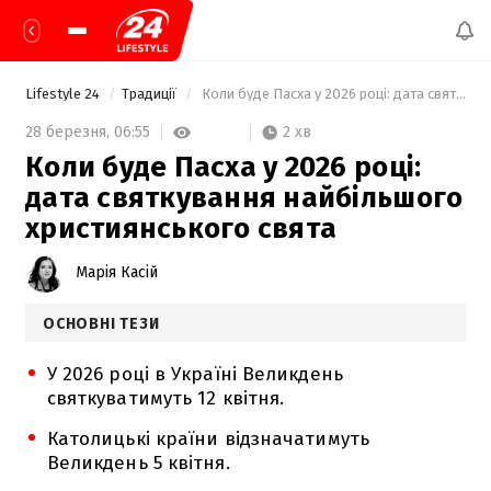
Lifestyle 24
Традиції
 Коли буде Пасха у 2026 році: дата святкування найбільшого християнського свята 
2 хв
28 березня,
06:55
Коли буде Пасха у 2026 році:
дата святкування найбільшого
християнського свята
Марія Касій
ОСНОВНІ ТЕЗИ
У 2026 році в Україні Великдень
святкуватимуть 12 квітня.
Католицькі країни відзначатимуть
Великдень 5 квітня.