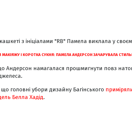
кашкеті з ініціалами "RB" Памела виклала у своєм
М МАКІЯЖУ І КОРОТКА СУКНЯ: ПАМЕЛА АНДЕРСОН ЗАЧАРУВАЛА СТИЛ
 що Андерсон намагалася прошмигнути повз нато
джелеса.
 що головні убори дизайну Багінського
приміряли
дель Белла Хадід
.