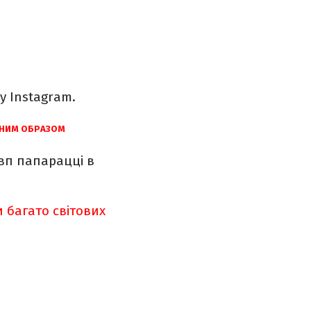
у Instagram.
ЬНИМ ОБРАЗОМ
вп папарацці в
 багато світових