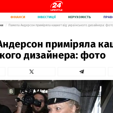
ФІНАНСИ
ІНВЕСТИЦІЇ
НЕРУХОМІСТЬ
ПРАВ
їни
Памела Андерсон приміряла кашкет від українського дизайнера: фот
Андерсон приміряла ка
кого дизайнера: фото