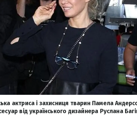
ька актриса і захисниця тварин Памела Андерс
есуар від українського дизайнера Руслана Багі