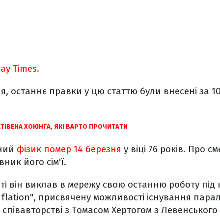
ay Times.
, останнє правки у цю статтю були внесені за 10 
СТІВЕНА ХОКІНГА, ЯКІ ВАРТО ПРОЧИТАТИ
тний
фізик помер 14 березня
у віці 76 років. Про с
ник його сім'ї.
ті він виклав в мережу свою останню роботу під
Inflation", присвячену можливості існування парал
 співавторстві з Томасом Хертогом з Левенськог