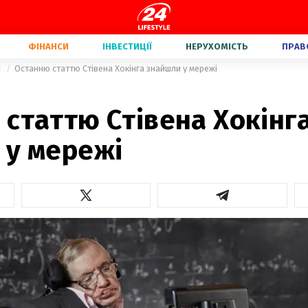
ФІНАНСИ
ІНВЕСТИЦІЇ
НЕРУХОМІСТЬ
ПРАВ
и
Останню статтю Стівена Хокінга знайшли у мережі
статтю Стівена Хокінг
 у мережі