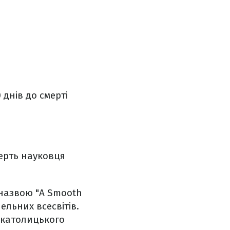
днів до смерті
мерть науковця
 назвою "A Smooth
ельних всесвітів.
о католицького