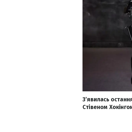
З’явилась останн
Стівеном Хокінго