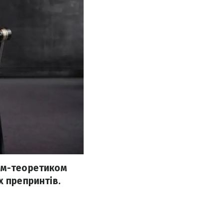
ком-теоретиком
х препринтів.