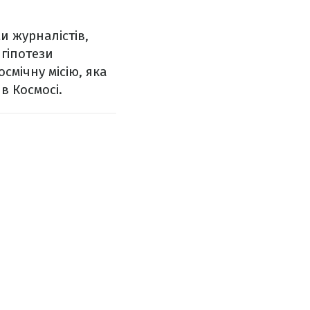
и журналістів,
гіпотези
смічну місію, яка
в Космосі.