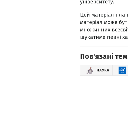
університету.
Цей матеріал план
матеріал може бу
множинних всесвіт
шукатиме певні х
Пов'язані тем
НАУКА