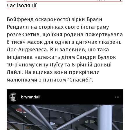
час ізоляції
Бойфренд оскароностої зірки Браян
Рендалл на сторінках свого інстаграму
розсекретив, що їхня родина пожертвувала
6 тисяч масок для однієї з дитячих лікарень
Лос-Анджелеса. Він запевнив, що така
ініціатива належить дітям Сандри Буллок
10-річному сину Луїсу та 8-річній доньці
Лайлі. На ящиках вони прикріпили
малюнками з написом "Спасибі".