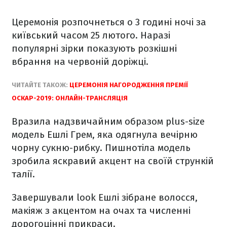
Церемонія розпочнеться о 3 годині ночі за
київський часом 25 лютого. Наразі
популярні зірки показують розкішні
вбрання на червоній доріжці.
ЧИТАЙТЕ ТАКОЖ:
ЦЕРЕМОНІЯ НАГОРОДЖЕННЯ ПРЕМІЇ
ОСКАР-2019: ОНЛАЙН-ТРАНСЛЯЦІЯ
Вразила надзвичайним образом plus-size
модель Ешлі Грем, яка одягнула вечірню
чорну сукню-рибку. Пишнотіла модель
зробила яскравий акцент на своїй стрункій
талії.
Завершували look Ешлі зібране волосся,
макіяж з акцентом на очах та численні
дорогоцінні прикраси.