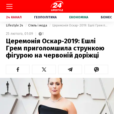
24 КАНАЛ
ГЕОПОЛІТИКА
ЕКОНОМІКА
БІЗНЕС
Lifestyle 24
Стиль і мода
Церемонія Оскар-2019: Ешлі Грем приголомшила стрункою фігурою на червоній доріжці
25 лютого,
01:09
1
Церемонія Оскар-2019: Ешлі
Грем приголомшила стрункою
фігурою на червоній доріжці