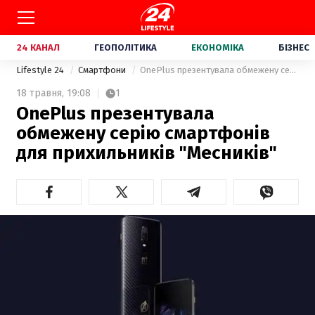
24 КАНАЛ
ГЕОПОЛІТИКА
ЕКОНОМІКА
БІЗНЕС
Lifestyle 24
Смартфони
OnePlus презентувала обмежену серію смартфонів для прихильників "Месників"
18 травня,
19:08
1
OnePlus презентувала
обмежену серію смартфонів
для прихильників "Месників"