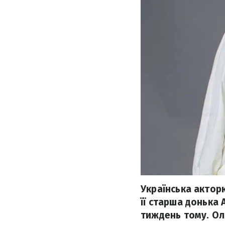
Українська акторк
її старша донька 
тиждень тому. Ол