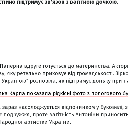
тійно підтримує зв'язок з вагітною дочкою.
 Паперна вдруге готується до материнства. Актор
у, яку ретельно приховує від громадськості. Зірк
 Україною" розповіла, як підтримує доньку при на
ка Карпа показала рідкісні фото з пологового б
а зараз насолоджується відпочинком у Буковелі, з
ає подружжя, проте вагітність Антоніни приносит
Народної артистки України.