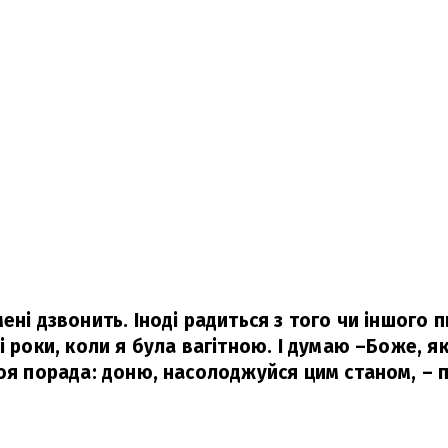
ені дзвонить. Іноді радиться з того чи іншого п
і роки, коли я була вагітною. І думаю –Боже, я
моя порада: доню, насолоджуйся цим станом,
– 