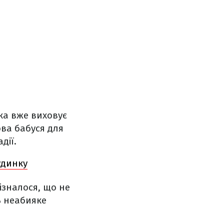
ка вже виховує
ова бабуся для
дії.
удинку
ізналося, що не
ь неабияке