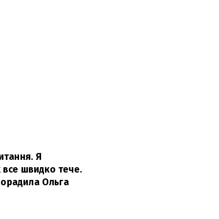
итання. Я
к все швидко тече.
порадила Ольга