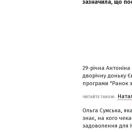
зазначила, що пос
29-річна Антоніна
дворічну доньку Єв
програми "Ранок з
Натал
ЧИТАЙТЕ ТАКОЖ:
Ольга Сумська, як
знає, на кого чек
задоволення для 