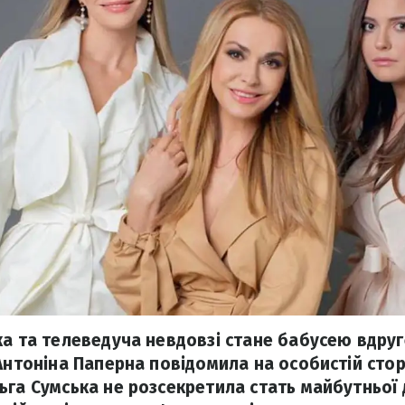
а та телеведуча невдовзі стане бабусею вдруге
Антоніна Паперна повідомила на особистій сторі
ьга Сумська не розсекретила стать майбутньої 