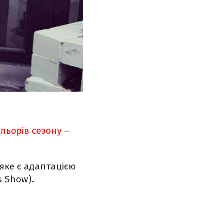
льорів сезону
–
 яке є адаптацією
s Show).