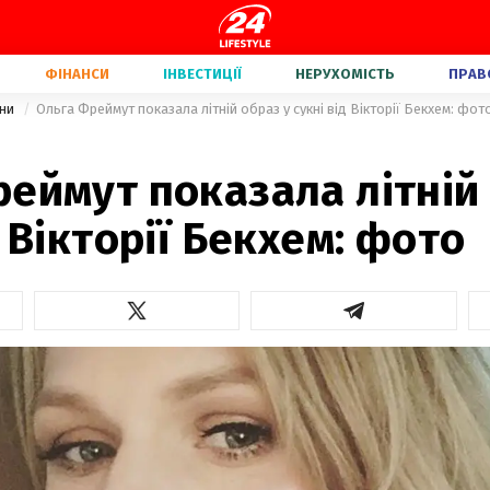
ФІНАНСИ
ІНВЕСТИЦІЇ
НЕРУХОМІСТЬ
ПРАВ
їни
Ольга Фреймут показала літній образ у сукні від Вікторії Бекхем: фот
еймут показала літній
д Вікторії Бекхем: фото