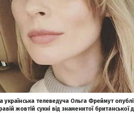
а українська телеведуча Ольга Фреймут опублі
равій жовтій сукні від знаменитої британської