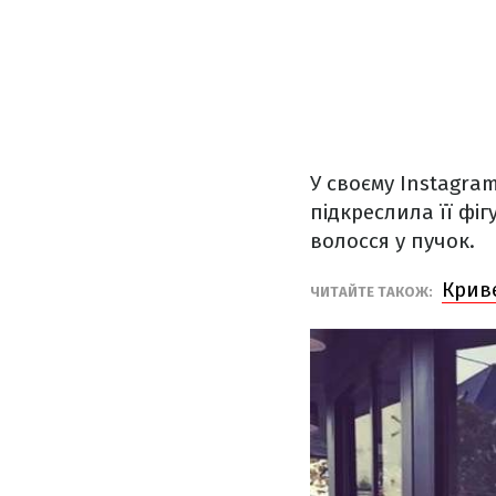
У своєму Instagram
підкреслила її фі
волосся у пучок.
Криве
ЧИТАЙТЕ ТАКОЖ: