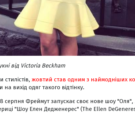
кні від Victoria Beckham
и стилістів,
жовтий став одним з наймодніших ко
и на вихід одяг такого відтінку.
28 серпня Фреймут запускає своє нове шоу "Оля",
риці "Шоу Елен Дедженерес" (The Ellen DeGenere