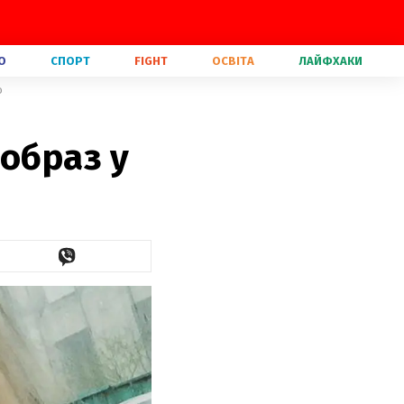
О
СПОРТ
FIGHT
ОСВІТА
ЛАЙФХАКИ
о
 образ у