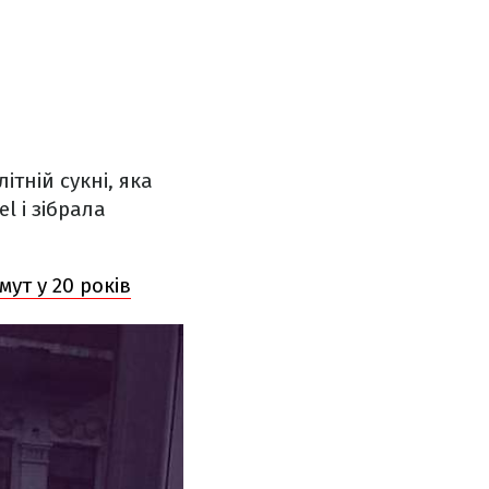
тній сукні, яка
l і зібрала
ут у 20 років