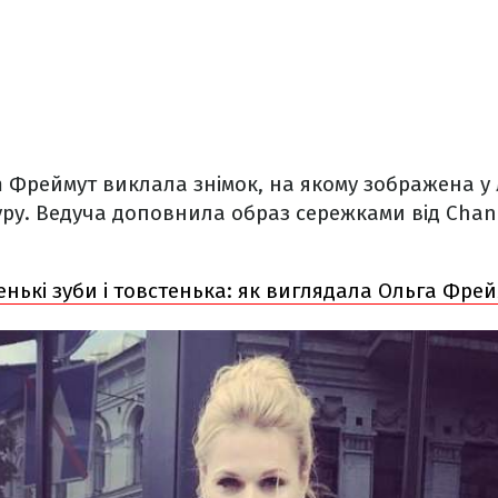
 Фреймут виклала знімок, на якому зображена у лі
гуру. Ведуча доповнила образ сережками від Chane
нькі зуби і товстенька: як виглядала Ольга Фрейм