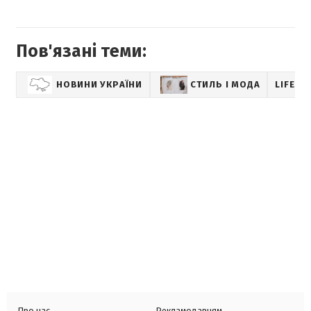
Пов'язані теми:
НОВИНИ УКРАЇНИ
СТИЛЬ І МОДА
LIFEST
Про нас
Рекламодавцям