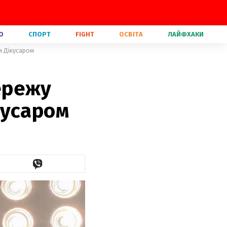
О
СПОРТ
FIGHT
ОСВІТА
ЛАЙФХАКИ
м Дікусаром
ережу
кусаром