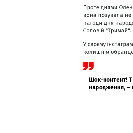
Проте днями Олена 
вона позувала не 
нагоди дня народ
Соловій "Тримай".
У своєму інстаграм
колишнім обранце
Шок-контент! Ті
народження,
– 