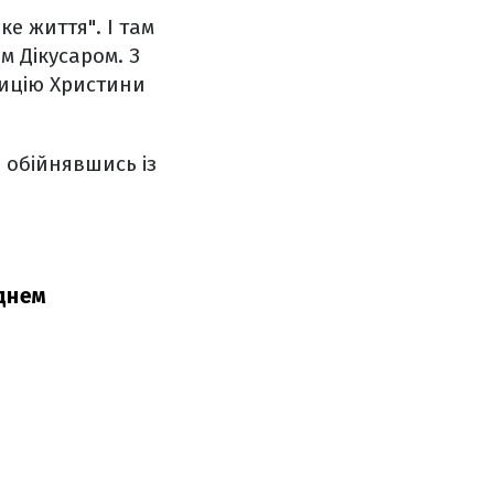
е життя". І там
м Дікусаром. З
зицію Христини
, обійнявшись із
 днем