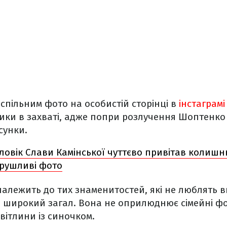
спільним фото на особистій сторінці в
інстаграмі
ки в захваті, адже попри розлучення Шоптенко 
сунки.
ловік Слави Камінської чуттєво привітав колишн
рушливі фото
алежить до тих знаменитостей, які не люблять 
 широкий загал. Вона не оприлюднює сімейні фот
ітлини із синочком.