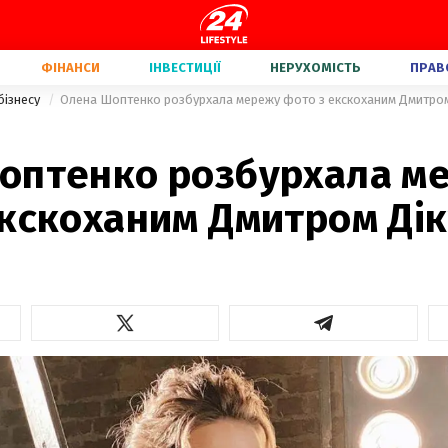
ФІНАНСИ
ІНВЕСТИЦІЇ
НЕРУХОМІСТЬ
ПРАВ
бізнесу
Олена Шоптенко розбурхала мережу фото з екскоханим Дмитро
оптенко розбурхала м
екскоханим Дмитром Ді