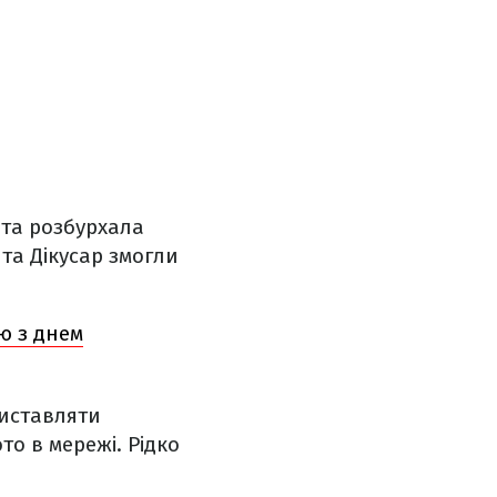
та розбурхала
та Дікусар змогли
ю з днем
виставляти
о в мережі. Рідко