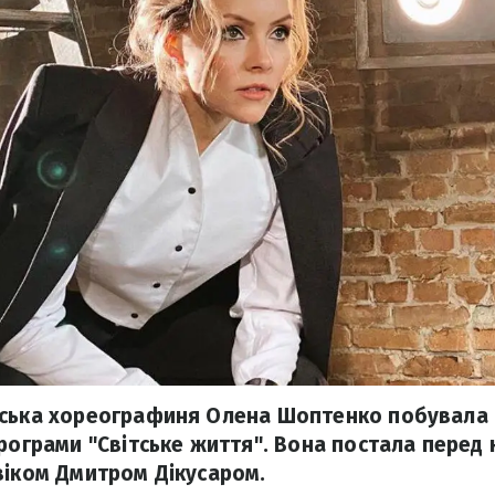
ська хореографиня Олена Шоптенко побувала н
програми "Світське життя". Вона постала перед
віком Дмитром Дікусаром.