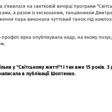
з'явилася на святковій вечірці програми "Світськ
сама, а разом із екскоханим, танцівником Дмитро
ження пара виконала чуттєвий танок під компо
-профілі зірка опублікувала кадр, на якому позує
м.
льки у "Світському житті"! І так вже 15 років. З
написала в публікації Шоптенко.